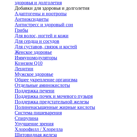
здоровья и долголетия
Добавки для здоровья и долголетия
Адаптогены и ноотропы
Антиоксиданты
Антистресс и здоровый сон
Грибы
Для волос, ногтей и кожи
Для сердца и сосудов
Для суставов, связок и костей
Женское здоровье
Иммуномодуляторы
Коэнзим Q10
Лецитин
Мужское здоровье
Общее укрепление организма
Отдельные аминокислоты
Поддержка печени
Поддержка почек и мочевого пузыря
Поддержка предстательной железы
Полиненасыщенные жирные кислоты
Система пищеварения
Спирулина
Улучшение зрения
Хлорофилл / Хлорелла
Щитовидная железа