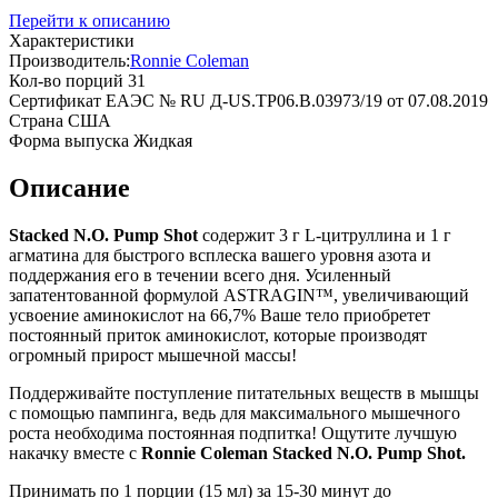
Перейти к описанию
Характеристики
Производитель:
Ronnie Coleman
Кол-во порций
31
Сертификат
EAЭC № RU Д-US.TP06.B.03973/19 от 07.08.2019
Страна
США
Форма выпуска
Жидкая
Описание
Stacked N.O. Pump Shot
содержит 3 г L-цитруллина и 1 г
агматина для быстрого всплеска вашего уровня азота и
поддержания его в течении всего дня. Усиленный
запатентованной формулой ASTRAGIN™, увеличивающий
усвоение аминокислот на 66,7% Ваше тело приобретет
постоянный приток аминокислот, которые производят
огромный прирост мышечной массы!
Поддерживайте поступление питательных веществ в мышцы
с помощью пампинга, ведь для максимального мышечного
роста необходима постоянная подпитка! Ощутите лучшую
накачку вместе с
Ronnie Coleman Stacked N.O. Pump Shot.
Принимать по 1 порции (15 мл) за 15-30 минут до