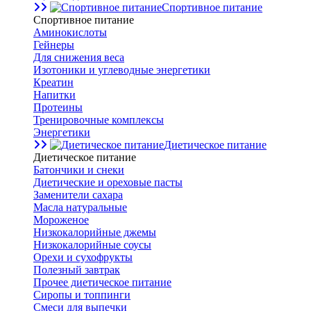
Спортивное питание
Спортивное питание
Аминокислоты
Гейнеры
Для снижения веса
Изотоники и углеводные энергетики
Креатин
Напитки
Протеины
Тренировочные комплексы
Энергетики
Диетическое питание
Диетическое питание
Батончики и снеки
Диетические и ореховые пасты
Заменители сахара
Масла натуральные
Мороженое
Низкокалорийные джемы
Низкокалорийные соусы
Орехи и сухофрукты
Полезный завтрак
Прочее диетическое питание
Сиропы и топпинги
Смеси для выпечки