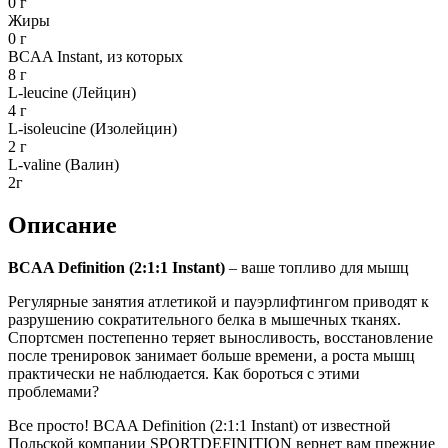
0 г
Жиры
0 г
BCAA Instant, из которых
8 г
L-leucine (Лейцин)
4 г
L-isoleucine (Изолейцин)
2 г
L-valine (Валин)
2г
Описание
BCAA Definition (2:1:1 Instant)
– ваше топливо для мышц
Регулярные занятия атлетикой и пауэрлифтингом приводят к
разрушению сократительного белка в мышечных тканях.
Спортсмен постепенно теряет выносливость, восстановление
после тренировок занимает больше времени, а роста мышц
практически не наблюдается. Как бороться с этими
проблемами?
Все просто! BCAA Definition (2:1:1 Instant) от известной
Польской компании SPORTDEFINITION вернет вам прежние