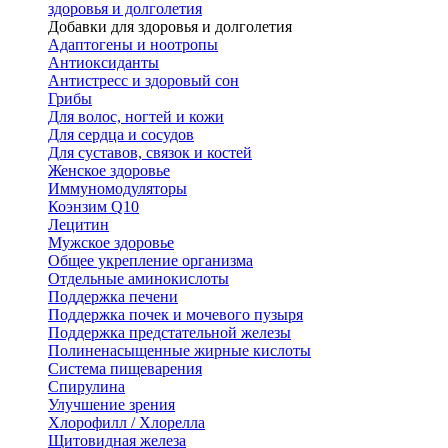
здоровья и долголетия
Добавки для здоровья и долголетия
Адаптогены и ноотропы
Антиоксиданты
Антистресс и здоровый сон
Грибы
Для волос, ногтей и кожи
Для сердца и сосудов
Для суставов, связок и костей
Женское здоровье
Иммуномодуляторы
Коэнзим Q10
Лецитин
Мужское здоровье
Общее укрепление организма
Отдельные аминокислоты
Поддержка печени
Поддержка почек и мочевого пузыря
Поддержка предстательной железы
Полиненасыщенные жирные кислоты
Система пищеварения
Спирулина
Улучшение зрения
Хлорофилл / Хлорелла
Щитовидная железа