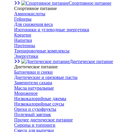
Спортивное питание
Спортивное питание
Аминокислоты
Гейнеры
Для снижения веса
Изотоники и углеводные энергетики
Креатин
Напитки
Протеины
Тренировочные комплексы
Энергетики
Диетическое питание
Диетическое питание
Батончики и снеки
Диетические и ореховые пасты
Заменители сахара
Масла натуральные
Мороженое
Низкокалорийные джемы
Низкокалорийные соусы
Орехи и сухофрукты
Полезный завтрак
Прочее диетическое питание
Сиропы и топпинги
Смеси для выпечки