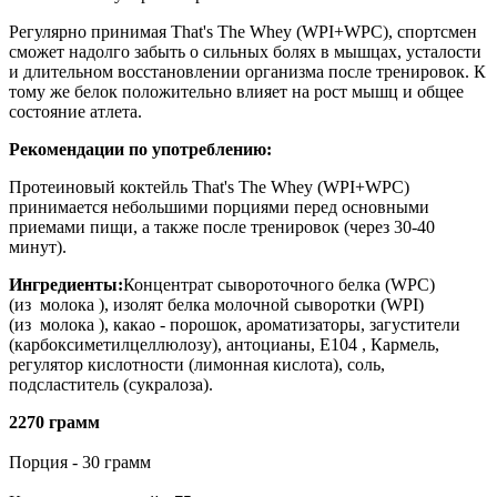
Регулярно принимая That's The Whey (WPI+WPC), спортсмен
сможет надолго забыть о сильных болях в мышцах, усталости
и длительном восстановлении организма после тренировок. К
тому же белок положительно влияет на рост мышц и общее
состояние атлета.
Рекомендации по употреблению:
Протеиновый коктейль That's The Whey (WPI+WPC)
принимается небольшими порциями перед основными
приемами пищи, а также после тренировок (через 30-40
минут).
Ингредиенты:
Концентрат сывороточного белка (WPC)
(из молока ), изолят белка молочной сыворотки (WPI)
(из молока ), какао - порошок, ароматизаторы, загустители
(карбоксиметилцеллюлозу), антоцианы, Е104 , Кармель,
регулятор кислотности (лимонная кислота), соль,
подсластитель (сукралоза).
2270 грамм
Порция - 30 грамм