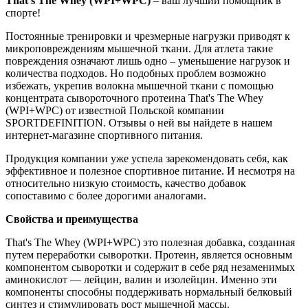
That's The Whey (WPI+WPC)
– ваш лучший помощник в
спорте!
Постоянные тренировки и чрезмерные нагрузки приводят к
микроповреждениям мышечной ткани. Для атлета такие
повреждения означают лишь одно – уменьшение нагрузок и
количества подходов. Но подобных проблем возможно
избежать, укрепив волокна мышечной ткани с помощью
концентрата сывороточного протеина That's The Whey
(WPI+WPC) от известной Польской компании
SPORTDEFINITION. Отзывы о ней вы найдете в нашем
интернет-магазине спортивного питания.
Продукция компании уже успела зарекомендовать себя, как
эффективное и полезное спортивное питание. И несмотря на
относительно низкую стоимость, качество добавок
сопоставимо с более дорогими аналогами.
Свойства и преимущества
That's The Whey (WPI+WPC) это полезная добавка, созданная
путем переработки сыворотки. Протеин, является основным
компонентом сыворотки и содержит в себе ряд незаменимых
аминокислот — лейцин, валин и изолейцин. Именно эти
компоненты способны поддерживать нормальный белковый
синтез и стимулировать рост мышечной массы.