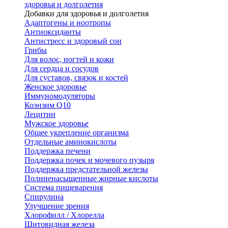
здоровья и долголетия
Добавки для здоровья и долголетия
Адаптогены и ноотропы
Антиоксиданты
Антистресс и здоровый сон
Грибы
Для волос, ногтей и кожи
Для сердца и сосудов
Для суставов, связок и костей
Женское здоровье
Иммуномодуляторы
Коэнзим Q10
Лецитин
Мужское здоровье
Общее укрепление организма
Отдельные аминокислоты
Поддержка печени
Поддержка почек и мочевого пузыря
Поддержка предстательной железы
Полиненасыщенные жирные кислоты
Система пищеварения
Спирулина
Улучшение зрения
Хлорофилл / Хлорелла
Щитовидная железа