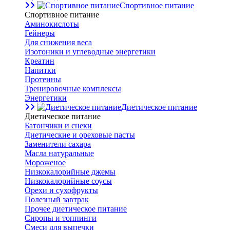
Спортивное питание
Спортивное питание
Аминокислоты
Гейнеры
Для снижения веса
Изотоники и углеводные энергетики
Креатин
Напитки
Протеины
Тренировочные комплексы
Энергетики
Диетическое питание
Диетическое питание
Батончики и снеки
Диетические и ореховые пасты
Заменители сахара
Масла натуральные
Мороженое
Низкокалорийные джемы
Низкокалорийные соусы
Орехи и сухофрукты
Полезный завтрак
Прочее диетическое питание
Сиропы и топпинги
Смеси для выпечки