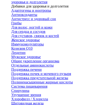
здоровья и долголетия
Добавки для здоровья и долголетия
Адаптогены и ноотропы
Антиоксиданты
Антистресс и здоровый сон
Грибы
Для волос, ногтей и кожи
Для сердца и сосудов
Для суставов, связок и костей
Женское здоровье
Иммуномодуляторы
Коэнзим Q10
Лецитин
Мужское здоровье
Общее укрепление организма
Отдельные аминокислоты
Поддержка печени
Поддержка почек и мочевого пузыря
Поддержка предстательной железы
Полиненасыщенные жирные кислоты
Система пищеварения
Спирулина
Улучшение зрения
Хлорофилл / Хлорелла
Щитовидная железа