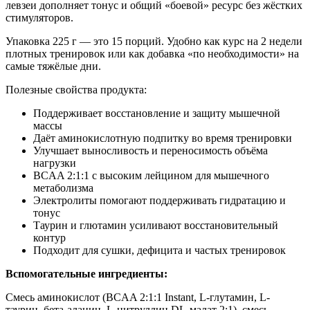
левзеи дополняет тонус и общий «боевой» ресурс без жёстких
стимуляторов.
Упаковка 225 г — это 15 порций. Удобно как курс на 2 недели
плотных тренировок или как добавка «по необходимости» на
самые тяжёлые дни.
Полезные свойства продукта:
Поддерживает восстановление и защиту мышечной
массы
Даёт аминокислотную подпитку во время тренировки
Улучшает выносливость и переносимость объёма
нагрузки
BCAA 2:1:1 с высоким лейцином для мышечного
метаболизма
Электролиты помогают поддерживать гидратацию и
тонус
Таурин и глютамин усиливают восстановительный
контур
Подходит для сушки, дефицита и частых тренировок
Вспомогательные ингредиенты:
Смесь аминокислот (BCAA 2:1:1 Instant, L-глутамин, L-
таурин, бета-аланин, L-цитруллин DL-малат 2:1), смесь