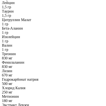
Лейцин
1,5 гр
Таурин
1,5 гр
Цитруллин Малат
1 гр
Бета-Аланин
1 гр
Изолейцин
1 гр
Валин
1 гр
Треонин
830 мг
Фенилаланин
830 мг
Лизин
670 мг
Гидрокарбонат натрия
500 мг
Хлорид Калия
250 мг
Метионин
180 мг
Экстракт Левзеи