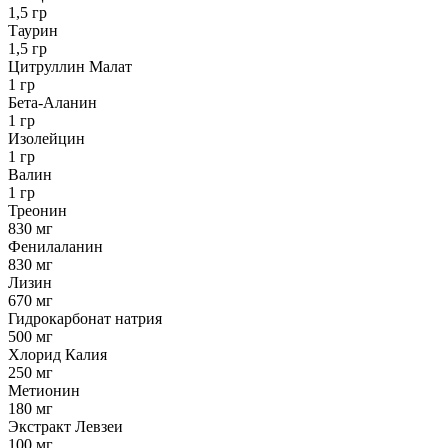
1,5 гр
Таурин
1,5 гр
Цитруллин Малат
1 гр
Бета-Аланин
1 гр
Изолейцин
1 гр
Валин
1 гр
Треонин
830 мг
Фенилаланин
830 мг
Лизин
670 мг
Гидрокарбонат натрия
500 мг
Хлорид Калия
250 мг
Метионин
180 мг
Экстракт Левзеи
100 мг