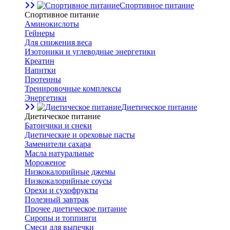
Спортивное питание
Спортивное питание
Аминокислоты
Гейнеры
Для снижения веса
Изотоники и углеводные энергетики
Креатин
Напитки
Протеины
Тренировочные комплексы
Энергетики
Диетическое питание
Диетическое питание
Батончики и снеки
Диетические и ореховые пасты
Заменители сахара
Масла натуральные
Мороженое
Низкокалорийные джемы
Низкокалорийные соусы
Орехи и сухофрукты
Полезный завтрак
Прочее диетическое питание
Сиропы и топпинги
Смеси для выпечки