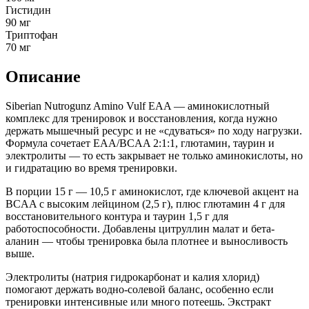
Гистидин
90 мг
Триптофан
70 мг
Описание
Siberian Nutrogunz Amino Vulf EAA — аминокислотный
комплекс для тренировок и восстановления, когда нужно
держать мышечный ресурс и не «сдуваться» по ходу нагрузки.
Формула сочетает EAA/BCAA 2:1:1, глютамин, таурин и
электролиты — то есть закрывает не только аминокислоты, но
и гидратацию во время тренировки.
В порции 15 г — 10,5 г аминокислот, где ключевой акцент на
BCAA с высоким лейцином (2,5 г), плюс глютамин 4 г для
восстановительного контура и таурин 1,5 г для
работоспособности. Добавлены цитруллин малат и бета-
аланин — чтобы тренировка была плотнее и выносливость
выше.
Электролиты (натрия гидрокарбонат и калия хлорид)
помогают держать водно-солевой баланс, особенно если
тренировки интенсивные или много потеешь. Экстракт