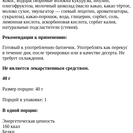
Кокос, водорастворимые волокна кукурузы, инулин,
олигофруктоза, молочный шоколад (масло какао, какао тёртое,
молоко сухое, эмульгатор — соевый лецитин, ароматизаторы,
сукралоза), какао-порошок, вода, глицерин, сорбит, соль,
лимонная кислота, аскорбиновая кислота, сорбат калия,
натуральные подсластители (стевия).
Рекомендации к применению:
Готовый к употреблению батончик. Употреблять как перекус
в течение дня, после тренировки или в качестве десерта. Не
требует охлаждения.
Не является лекарственным средством.
40 г
Размер порции: 40 г
Порций в упаковке: 1
В одной порции:
Энергетическая ценность
160 ккал
Белки