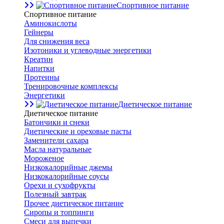
Спортивное питание
Спортивное питание
Аминокислоты
Гейнеры
Для снижения веса
Изотоники и углеводные энергетики
Креатин
Напитки
Протеины
Тренировочные комплексы
Энергетики
Диетическое питание
Диетическое питание
Батончики и снеки
Диетические и ореховые пасты
Заменители сахара
Масла натуральные
Мороженое
Низкокалорийные джемы
Низкокалорийные соусы
Орехи и сухофрукты
Полезный завтрак
Прочее диетическое питание
Сиропы и топпинги
Смеси для выпечки