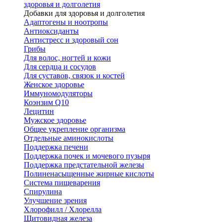
здоровья и долголетия
Добавки для здоровья и долголетия
Адаптогены и ноотропы
Антиоксиданты
Антистресс и здоровый сон
Грибы
Для волос, ногтей и кожи
Для сердца и сосудов
Для суставов, связок и костей
Женское здоровье
Иммуномодуляторы
Коэнзим Q10
Лецитин
Мужское здоровье
Общее укрепление организма
Отдельные аминокислоты
Поддержка печени
Поддержка почек и мочевого пузыря
Поддержка предстательной железы
Полиненасыщенные жирные кислоты
Система пищеварения
Спирулина
Улучшение зрения
Хлорофилл / Хлорелла
Щитовидная железа