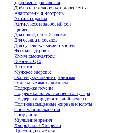
здоровья и долголетия
Добавки для здоровья и долголетия
Адаптогены и ноотропы
Антиоксиданты
Антистресс и здоровый сон
Грибы
Для волос, ногтей и кожи
Для сердца и сосудов
Для суставов, связок и костей
Женское здоровье
Иммуномодуляторы
Коэнзим Q10
Лецитин
Мужское здоровье
Общее укрепление организма
Отдельные аминокислоты
Поддержка печени
Поддержка почек и мочевого пузыря
Поддержка предстательной железы
Полиненасыщенные жирные кислоты
Система пищеварения
Спирулина
Улучшение зрения
Хлорофилл / Хлорелла
Щитовидная железа