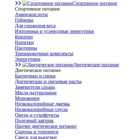
Спортивное питание
Спортивное питание
Аминокислоты
Гейнеры
Для снижения веса
Изотоники и углеводные энергетики
Креатин
Напитки
Протеины
Тренировочные комплексы
Энергетики
Диетическое питание
Диетическое питание
Батончики и снеки
Диетические и ореховые пасты
Заменители сахара
Масла натуральные
Мороженое
Низкокалорийные джемы
Низкокалорийные соусы
Орехи и сухофрукты
Полезный завтрак
Прочее диетическое питание
Сиропы и топпинги
Смеси для выпечки