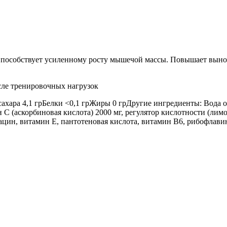
собствует усиленному росту мышечой массы. Повышает выносл
осле тренировочных нагрузок
сахара 4,1 грБелки <0,1 грЖиры 0 грДругие ингредиенты: Вода
 С (аскорбиновая кислота) 2000 мг, регулятор кислотности (лимо
иацин, витамин Е, пантотеновая кислота, витамин В6, рибофлави