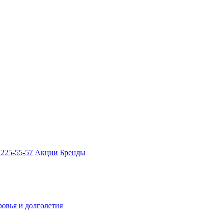
 225-55-57
Акции
Бренды
ровья и долголетия