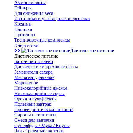
Аминокислоты
Гейнеры
Для снижения веса
Изотоники и углеводные энергетики
Креатин
Напитки
Протеины
Тренировочные комплексы
Энергетики
Диетическое питание
Диетическое питание
Батончики и снеки
Диетические и ореховые пасты
Заменители сахара
Масла натуральные
Мороженое
Низкокалорийные джемы
Низкокалорийные соусы
Орехи и сухофрукты
Полезный завтрак
Прочее диетическое питание
Сиропы и топпинги
Смеси для выпечки
Суперфуды / Мука / Крупы
Чаи / Травяные напитки