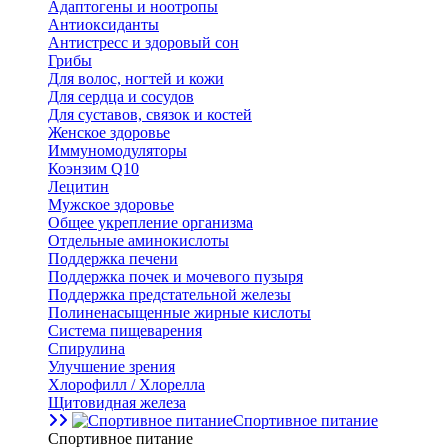
Адаптогены и ноотропы
Антиоксиданты
Антистресс и здоровый сон
Грибы
Для волос, ногтей и кожи
Для сердца и сосудов
Для суставов, связок и костей
Женское здоровье
Иммуномодуляторы
Коэнзим Q10
Лецитин
Мужское здоровье
Общее укрепление организма
Отдельные аминокислоты
Поддержка печени
Поддержка почек и мочевого пузыря
Поддержка предстательной железы
Полиненасыщенные жирные кислоты
Система пищеварения
Спирулина
Улучшение зрения
Хлорофилл / Хлорелла
Щитовидная железа
Спортивное питание
Спортивное питание