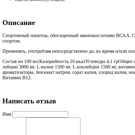
⠀
Описание
Спортивный напиток, обогащенный аминокислотами ВСАА. Спо
спортом.
Применять, употребляя непосредственно до, во время и/или п
Состав на 100 мл:Калорийность 16 ккалУглеводы 4,1 грОбщие 
лейцин 3000 мг, L-валин 1500 мг, L-изолейцин 1500 мг, витамин
ароматизаторы, бензонат натрия, сорат калия, хлорид калия, н
Витамин В12.
⠀
Написать отзыв
Имя