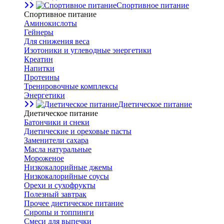
Спортивное питание
Спортивное питание
Аминокислоты
Гейнеры
Для снижения веса
Изотоники и углеводные энергетики
Креатин
Напитки
Протеины
Тренировочные комплексы
Энергетики
Диетическое питание
Диетическое питание
Батончики и снеки
Диетические и ореховые пасты
Заменители сахара
Масла натуральные
Мороженое
Низкокалорийные джемы
Низкокалорийные соусы
Орехи и сухофрукты
Полезный завтрак
Прочее диетическое питание
Сиропы и топпинги
Смеси для выпечки