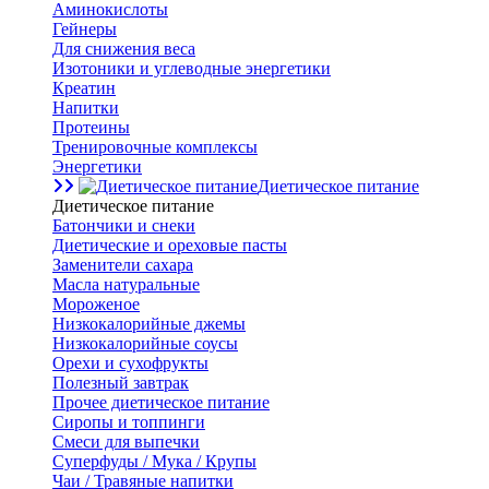
Аминокислоты
Гейнеры
Для снижения веса
Изотоники и углеводные энергетики
Креатин
Напитки
Протеины
Тренировочные комплексы
Энергетики
Диетическое питание
Диетическое питание
Батончики и снеки
Диетические и ореховые пасты
Заменители сахара
Масла натуральные
Мороженое
Низкокалорийные джемы
Низкокалорийные соусы
Орехи и сухофрукты
Полезный завтрак
Прочее диетическое питание
Сиропы и топпинги
Смеси для выпечки
Суперфуды / Мука / Крупы
Чаи / Травяные напитки