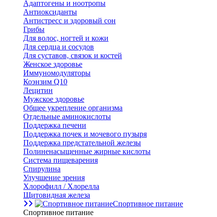
Адаптогены и ноотропы
Антиоксиданты
Антистресс и здоровый сон
Грибы
Для волос, ногтей и кожи
Для сердца и сосудов
Для суставов, связок и костей
Женское здоровье
Иммуномодуляторы
Коэнзим Q10
Лецитин
Мужское здоровье
Общее укрепление организма
Отдельные аминокислоты
Поддержка печени
Поддержка почек и мочевого пузыря
Поддержка предстательной железы
Полиненасыщенные жирные кислоты
Система пищеварения
Спирулина
Улучшение зрения
Хлорофилл / Хлорелла
Щитовидная железа
Спортивное питание
Спортивное питание