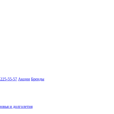
 225-55-57
Акции
Бренды
ровья и долголетия