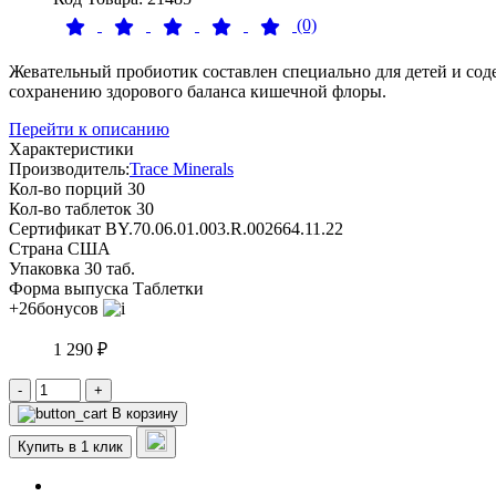
(0)
Жевательный пробиотик составлен специально для детей и с
сохранению здорового баланса кишечной флоры.
Перейти к описанию
Характеристики
Производитель:
Trace Minerals
Кол-во порций
30
Кол-во таблеток
30
Сертификат
BY.70.06.01.003.R.002664.11.22
Страна
США
Упаковка
30 таб.
Форма выпуска
Таблетки
+26
бонусов
1 290 ₽
-
+
В корзину
Купить в 1 клик