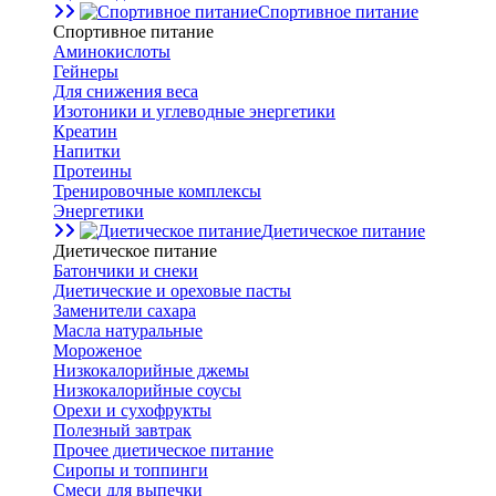
Спортивное питание
Спортивное питание
Аминокислоты
Гейнеры
Для снижения веса
Изотоники и углеводные энергетики
Креатин
Напитки
Протеины
Тренировочные комплексы
Энергетики
Диетическое питание
Диетическое питание
Батончики и снеки
Диетические и ореховые пасты
Заменители сахара
Масла натуральные
Мороженое
Низкокалорийные джемы
Низкокалорийные соусы
Орехи и сухофрукты
Полезный завтрак
Прочее диетическое питание
Сиропы и топпинги
Смеси для выпечки