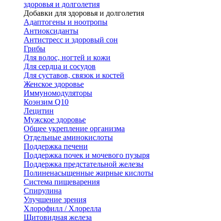
здоровья и долголетия
Добавки для здоровья и долголетия
Адаптогены и ноотропы
Антиоксиданты
Антистресс и здоровый сон
Грибы
Для волос, ногтей и кожи
Для сердца и сосудов
Для суставов, связок и костей
Женское здоровье
Иммуномодуляторы
Коэнзим Q10
Лецитин
Мужское здоровье
Общее укрепление организма
Отдельные аминокислоты
Поддержка печени
Поддержка почек и мочевого пузыря
Поддержка предстательной железы
Полиненасыщенные жирные кислоты
Система пищеварения
Спирулина
Улучшение зрения
Хлорофилл / Хлорелла
Щитовидная железа