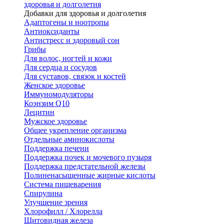
здоровья и долголетия
Добавки для здоровья и долголетия
Адаптогены и ноотропы
Антиоксиданты
Антистресс и здоровый сон
Грибы
Для волос, ногтей и кожи
Для сердца и сосудов
Для суставов, связок и костей
Женское здоровье
Иммуномодуляторы
Коэнзим Q10
Лецитин
Мужское здоровье
Общее укрепление организма
Отдельные аминокислоты
Поддержка печени
Поддержка почек и мочевого пузыря
Поддержка предстательной железы
Полиненасыщенные жирные кислоты
Система пищеварения
Спирулина
Улучшение зрения
Хлорофилл / Хлорелла
Щитовидная железа