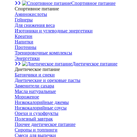
Спортивное питание
Спортивное питание
Аминокислоты
Гейнеры
Для снижения веса
Изотоники и углеводные энергетики
Креатин
Напитки
Протеины
Тренировочные комплексы
Энергетики
Диетическое питание
Диетическое питание
Батончики и снеки
Диетические и ореховые пасты
Заменители сахара
Масла натуральные
Мороженое
Низкокалорийные джемы
Низкокалорийные соусы
Орехи и сухофрукты
Полезный завтрак
Прочее диетическое питание
Сиропы и топпинги
Смеси для выпечки