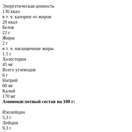
Энергетическая ценность
130 ккал
в т. ч. калории от жиров
20 ккал
Белок
22 г
Жиры
2 г
в т. ч. насыщенные жиры
1.5 г
Холестерин
45 мг
Всего углеводов
6 г
Натрий
60 мг
Калий
170 мг
Аминокислотный состав на 100 г:
Изолейцин
5,3 г
Лейцин
9,3 г