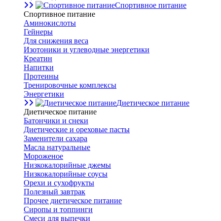
Спортивное питание
Спортивное питание
Аминокислоты
Гейнеры
Для снижения веса
Изотоники и углеводные энергетики
Креатин
Напитки
Протеины
Тренировочные комплексы
Энергетики
Диетическое питание
Диетическое питание
Батончики и снеки
Диетические и ореховые пасты
Заменители сахара
Масла натуральные
Мороженое
Низкокалорийные джемы
Низкокалорийные соусы
Орехи и сухофрукты
Полезный завтрак
Прочее диетическое питание
Сиропы и топпинги
Смеси для выпечки