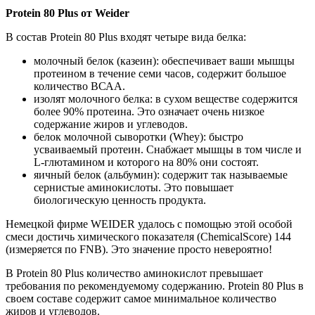
Protein 80 Plus от Weider
В состав Protein 80 Plus входят четыре вида белка:
молочный белок (казеин): обеспечивает ваши мышцы
протеином в течение семи часов, содержит большое
количество ВСАА.
изолят молочного белка: в сухом веществе содержится
более 90% протеина. Это означает очень низкое
содержание жиров и углеводов.
белок молочной сыворотки (Whey): быстро
усваиваемый протеин. Снабжает мышцы в том числе и
L-глютамином и которого на 80% они состоят.
яичный белок (альбумин): содержит так называемые
сернистые аминокислоты. Это повышает
биологическую ценность продукта.
Немецкой фирме WEIDER удалось с помощью этой особой
смеси достичь химического показателя (ChemicalScore) 144
(измеряется по FNB). Это значение просто невероятно!
В Protein 80 Plus количество аминокислот превышает
требования по рекомендуемому содержанию. Protein 80 Plus в
своем составе содержит самое минимальное количество
жиров и углеводов.