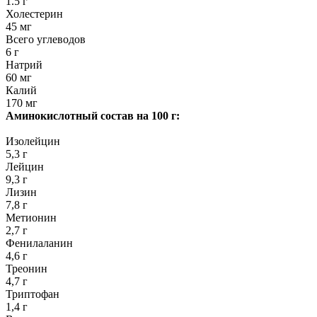
1.5 г
Холестерин
45 мг
Всего углеводов
6 г
Натрий
60 мг
Калий
170 мг
Аминокислотный состав на 100 г:
Изолейцин
5,3 г
Лейцин
9,3 г
Лизин
7,8 г
Метионин
2,7 г
Фенилаланин
4,6 г
Треонин
4,7 г
Триптофан
1,4 г