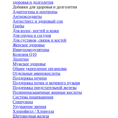
здоровья и долголетия
Добавки для здоровья и долголетия
Адаптогены и ноотропы
Антиоксиданты
Антистресс и здоровый сон
Грибы
Для волос, ногтей и кожи
Для сердца и сосудов
Для суставов, связок и костей
Женское здоровье
Иммуномодуляторы
Коэнзим Q10
Лецитин
Мужское здоровье
Общее укрепление организма
Отдельные аминокислоты
Поддержка печени
Поддержка почек и мочевого пузыря
Поддержка предстательной железы
Полиненасыщенные жирные кислоты
Система пищеварения
Спирулина
Улучшение зрения
Хлорофилл / Хлорелла
Щитовидная железа