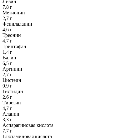
Лизин
7,8 г
Метионин
2,7 г
Фенилаланин
4,6 г
Треонин
4,7 г
Триптофан
1,4 г
Валин
6,5 г
Аргинин
2,7 г
Цистеин
0,9 г
Гистидин
2,6 г
Тирозин
4,7 г
Аланин
3,3 г
Аспарагиновая кислота
7,7 г
Глютаминовая кислота