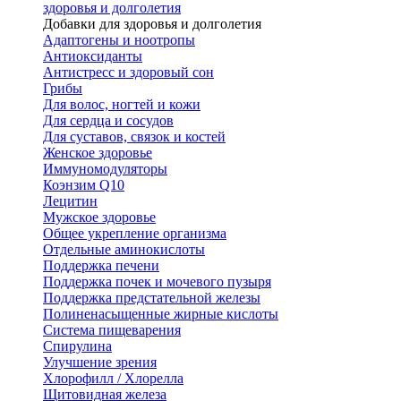
здоровья и долголетия
Добавки для здоровья и долголетия
Адаптогены и ноотропы
Антиоксиданты
Антистресс и здоровый сон
Грибы
Для волос, ногтей и кожи
Для сердца и сосудов
Для суставов, связок и костей
Женское здоровье
Иммуномодуляторы
Коэнзим Q10
Лецитин
Мужское здоровье
Общее укрепление организма
Отдельные аминокислоты
Поддержка печени
Поддержка почек и мочевого пузыря
Поддержка предстательной железы
Полиненасыщенные жирные кислоты
Система пищеварения
Спирулина
Улучшение зрения
Хлорофилл / Хлорелла
Щитовидная железа