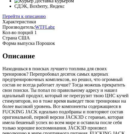
Доставка курьером
СДЭК, Boxberry, Яндекс
Перейти к описанию
Характеристики
Производитель:
WTFLabz
Кол-во порций
1
Страна
США
Форма выпуска
Порошок
Описание
Находишься в поисках лучшего топлива для своих
тренировок? Перепробовал десяток самых ядерных
предтренировочных комплексов, но решил, что огромный
состав не всегда работает лучше? Тогда можешь прекратить
свои поиски. Ты попал по правильному адресу и нашел
идеальный продукт, который не перегрузит твою ЦНС кучей
стимуляторов, но в тоже время выведет твои тренировки на
более высокий уровень. Все компоненты содержащиеся в
FUCKING JACK идеально подобраны и повторяют состав
оригинальной, первой версии JACK3D с геранью, которая
имела бешеный успех во всем мире и оставила после себя
только хорошие воспоминания. JACK3D произвел
революцию в мире спортивного питания. FUCKING JACK