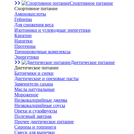
Спортивное питание
Спортивное питание
Аминокислоты
Гейнеры
Для снижения веса
Изотоники и углеводные энергетики
Креатин
Напитки
Протеины
Тренировочные комплексы
Энергетики
Диетическое питание
Диетическое питание
Батончики и снеки
Диетические и ореховые пасты
Заменители сахара
Масла натуральные
Мороженое
Низкокалорийные джемы
Низкокалорийные соусы
Орехи и сухофрукты
Полезный завтрак
Прочее диетическое питание
Сиропы и топпинги
Смеси для выпечки