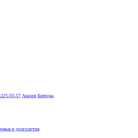
 225-55-57
Акции
Бренды
ровья и долголетия