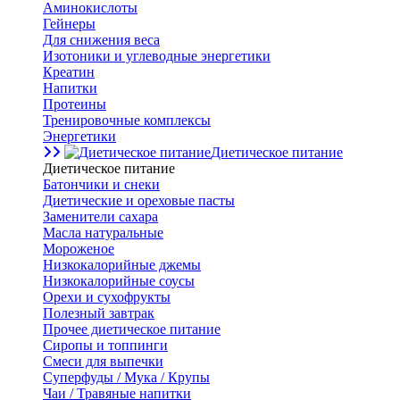
Аминокислоты
Гейнеры
Для снижения веса
Изотоники и углеводные энергетики
Креатин
Напитки
Протеины
Тренировочные комплексы
Энергетики
Диетическое питание
Диетическое питание
Батончики и снеки
Диетические и ореховые пасты
Заменители сахара
Масла натуральные
Мороженое
Низкокалорийные джемы
Низкокалорийные соусы
Орехи и сухофрукты
Полезный завтрак
Прочее диетическое питание
Сиропы и топпинги
Смеси для выпечки
Суперфуды / Мука / Крупы
Чаи / Травяные напитки