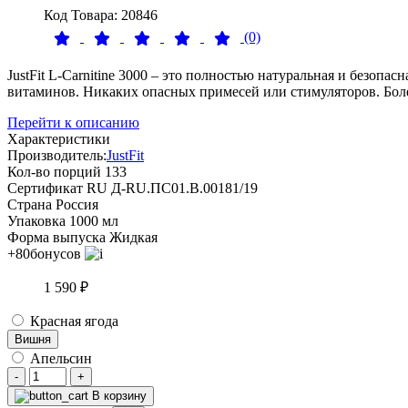
Код Товара: 20846
(0)
JustFit L-Carnitine 3000 – это полностью натуральная и безо
витаминов. Никаких опасных примесей или стимуляторов. Боле
Перейти к описанию
Характеристики
Производитель:
JustFit
Кол-во порций
133
Сертификат
RU Д-RU.ПС01.B.00181/19
Страна
Россия
Упаковка
1000 мл
Форма выпуска
Жидкая
+80
бонусов
1 590 ₽
Красная ягода
Вишня
Апельсин
-
+
В корзину