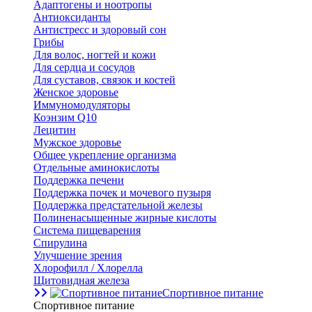
Адаптогены и ноотропы
Антиоксиданты
Антистресс и здоровый сон
Грибы
Для волос, ногтей и кожи
Для сердца и сосудов
Для суставов, связок и костей
Женское здоровье
Иммуномодуляторы
Коэнзим Q10
Лецитин
Мужское здоровье
Общее укрепление организма
Отдельные аминокислоты
Поддержка печени
Поддержка почек и мочевого пузыря
Поддержка предстательной железы
Полиненасыщенные жирные кислоты
Система пищеварения
Спирулина
Улучшение зрения
Хлорофилл / Хлорелла
Щитовидная железа
Спортивное питание
Спортивное питание