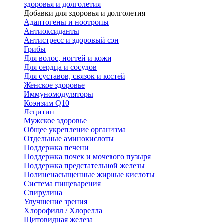
здоровья и долголетия
Добавки для здоровья и долголетия
Адаптогены и ноотропы
Антиоксиданты
Антистресс и здоровый сон
Грибы
Для волос, ногтей и кожи
Для сердца и сосудов
Для суставов, связок и костей
Женское здоровье
Иммуномодуляторы
Коэнзим Q10
Лецитин
Мужское здоровье
Общее укрепление организма
Отдельные аминокислоты
Поддержка печени
Поддержка почек и мочевого пузыря
Поддержка предстательной железы
Полиненасыщенные жирные кислоты
Система пищеварения
Спирулина
Улучшение зрения
Хлорофилл / Хлорелла
Щитовидная железа