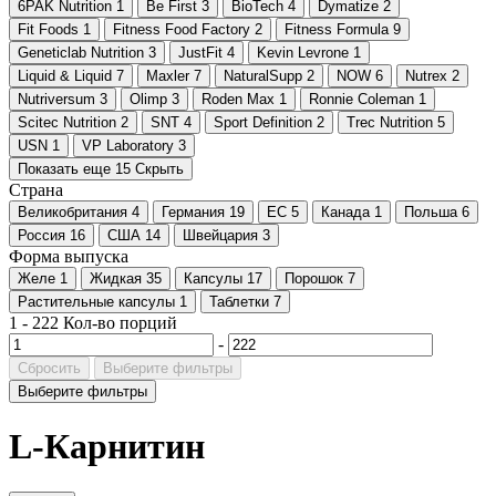
6PAK Nutrition
1
Be First
3
BioTech
4
Dymatize
2
Fit Foods
1
Fitness Food Factory
2
Fitness Formula
9
Geneticlab Nutrition
3
JustFit
4
Kevin Levrone
1
Liquid & Liquid
7
Maxler
7
NaturalSupp
2
NOW
6
Nutrex
2
Nutriversum
3
Olimp
3
Roden Max
1
Ronnie Coleman
1
Scitec Nutrition
2
SNT
4
Sport Definition
2
Trec Nutrition
5
USN
1
VP Laboratory
3
Показать еще 15
Скрыть
Страна
Великобритания
4
Германия
19
ЕС
5
Канада
1
Польша
6
Россия
16
США
14
Швейцария
3
Форма выпуска
Желе
1
Жидкая
35
Капсулы
17
Порошок
7
Растительные капсулы
1
Таблетки
7
1
-
222
Кол-во порций
-
Сбросить
Выберите фильтры
Выберите фильтры
L-Карнитин