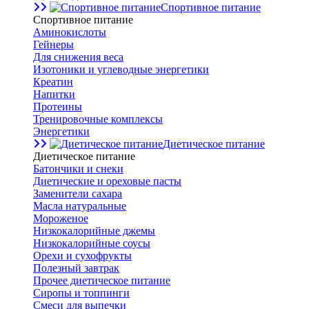
Спортивное питание
Спортивное питание
Аминокислоты
Гейнеры
Для снижения веса
Изотоники и углеводные энергетики
Креатин
Напитки
Протеины
Тренировочные комплексы
Энергетики
Диетическое питание
Диетическое питание
Батончики и снеки
Диетические и ореховые пасты
Заменители сахара
Масла натуральные
Мороженое
Низкокалорийные джемы
Низкокалорийные соусы
Орехи и сухофрукты
Полезный завтрак
Прочее диетическое питание
Сиропы и топпинги
Смеси для выпечки