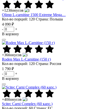
+123
бонусов
Olimp L-carnitine 1500 Extreme Mega…
Кол-во порций: 120
Страна: Польша
4 090 ₽
-
+
В корзину
+36
бонусов
Roden Max L-Carnitine (150 г)
Кол-во порций: 120
Страна: Россия
1 790 ₽
-
+
В корзину
+40
бонусов
Scitec Carni Complex (60 капс.)
Кол-во порций: 60
Страна: ЕС