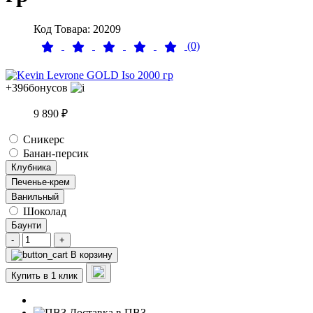
Код Товара: 20209
(0)
+396
бонусов
9 890 ₽
Сникерс
Банан-персик
Клубника
Печенье-крем
Ванильный
Шоколад
Баунти
-
+
В корзину
Купить в 1 клик
Доставка в ПВЗ