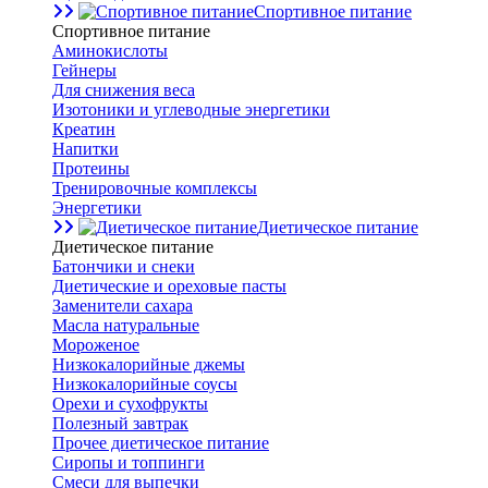
Спортивное питание
Спортивное питание
Аминокислоты
Гейнеры
Для снижения веса
Изотоники и углеводные энергетики
Креатин
Напитки
Протеины
Тренировочные комплексы
Энергетики
Диетическое питание
Диетическое питание
Батончики и снеки
Диетические и ореховые пасты
Заменители сахара
Масла натуральные
Мороженое
Низкокалорийные джемы
Низкокалорийные соусы
Орехи и сухофрукты
Полезный завтрак
Прочее диетическое питание
Сиропы и топпинги
Смеси для выпечки