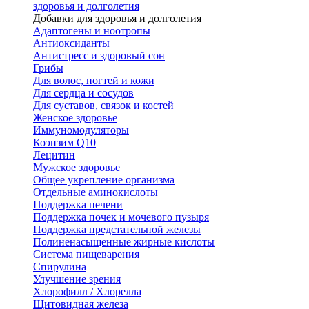
здоровья и долголетия
Добавки для здоровья и долголетия
Адаптогены и ноотропы
Антиоксиданты
Антистресс и здоровый сон
Грибы
Для волос, ногтей и кожи
Для сердца и сосудов
Для суставов, связок и костей
Женское здоровье
Иммуномодуляторы
Коэнзим Q10
Лецитин
Мужское здоровье
Общее укрепление организма
Отдельные аминокислоты
Поддержка печени
Поддержка почек и мочевого пузыря
Поддержка предстательной железы
Полиненасыщенные жирные кислоты
Система пищеварения
Спирулина
Улучшение зрения
Хлорофилл / Хлорелла
Щитовидная железа