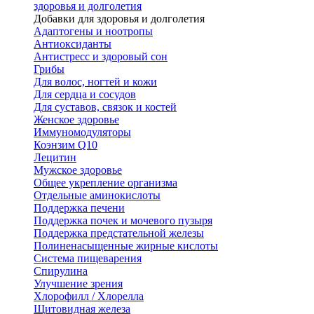
здоровья и долголетия
Добавки для здоровья и долголетия
Адаптогены и ноотропы
Антиоксиданты
Антистресс и здоровый сон
Грибы
Для волос, ногтей и кожи
Для сердца и сосудов
Для суставов, связок и костей
Женское здоровье
Иммуномодуляторы
Коэнзим Q10
Лецитин
Мужское здоровье
Общее укрепление организма
Отдельные аминокислоты
Поддержка печени
Поддержка почек и мочевого пузыря
Поддержка предстательной железы
Полиненасыщенные жирные кислоты
Система пищеварения
Спирулина
Улучшение зрения
Хлорофилл / Хлорелла
Щитовидная железа