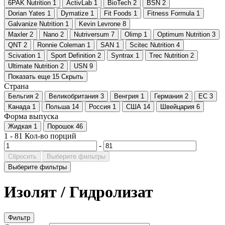
6PAK Nutrition
1
ActivLab
1
BioTech
2
BSN
2
Dorian Yates
1
Dymatize
1
Fit Foods
1
Fitness Formula
1
Galvanize Nutrition
1
Kevin Levrone
8
Maxler
2
Nano
2
Nutriversum
7
Olimp
1
Optimum Nutrition
3
QNT
2
Ronnie Coleman
1
SAN
1
Scitec Nutrition
4
Scivation
1
Sport Definition
2
Syntrax
1
Trec Nutrition
2
Ultimate Nutrition
2
USN
9
Показать еще 15
Скрыть
Страна
Бельгия
2
Великобритания
3
Венгрия
1
Германия
2
ЕС
3
Канада
1
Польша
14
Россия
1
США
14
Швейцария
6
Форма выпуска
Жидкая
1
Порошок
46
1
-
81
Кол-во порций
-
Сбросить
Выберите фильтры
Выберите фильтры
Изолят / Гидролизат
Фильтр