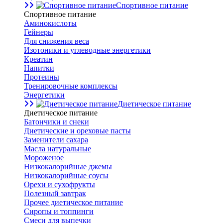
Спортивное питание
Спортивное питание
Аминокислоты
Гейнеры
Для снижения веса
Изотоники и углеводные энергетики
Креатин
Напитки
Протеины
Тренировочные комплексы
Энергетики
Диетическое питание
Диетическое питание
Батончики и снеки
Диетические и ореховые пасты
Заменители сахара
Масла натуральные
Мороженое
Низкокалорийные джемы
Низкокалорийные соусы
Орехи и сухофрукты
Полезный завтрак
Прочее диетическое питание
Сиропы и топпинги
Смеси для выпечки