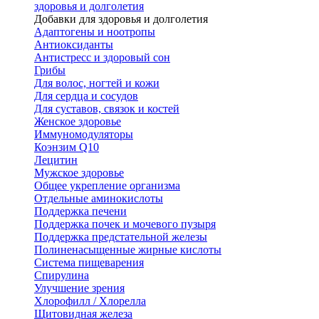
здоровья и долголетия
Добавки для здоровья и долголетия
Адаптогены и ноотропы
Антиоксиданты
Антистресс и здоровый сон
Грибы
Для волос, ногтей и кожи
Для сердца и сосудов
Для суставов, связок и костей
Женское здоровье
Иммуномодуляторы
Коэнзим Q10
Лецитин
Мужское здоровье
Общее укрепление организма
Отдельные аминокислоты
Поддержка печени
Поддержка почек и мочевого пузыря
Поддержка предстательной железы
Полиненасыщенные жирные кислоты
Система пищеварения
Спирулина
Улучшение зрения
Хлорофилл / Хлорелла
Щитовидная железа