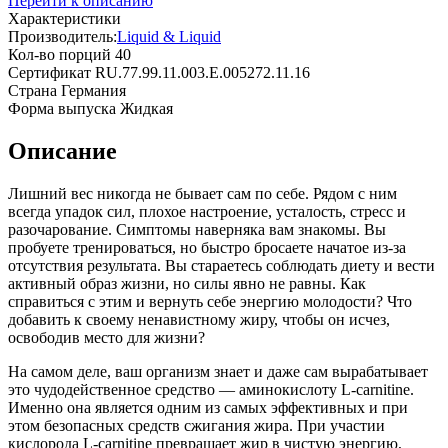
Перейти к описанию
Характеристики
Производитель:
Liquid & Liquid
Кол-во порций
40
Сертификат
RU.77.99.11.003.E.005272.11.16
Страна
Германия
Форма выпуска
Жидкая
Описание
Лишний вес никогда не бывает сам по себе. Рядом с ним
всегда упадок сил, плохое настроение, усталость, стресс и
разочарование. Симптомы наверняка вам знакомы. Вы
пробуете тренироваться, но быстро бросаете начатое из-за
отсутствия результата. Вы стараетесь соблюдать диету и вести
активный образ жизни, но силы явно не равны. Как
справиться с этим и вернуть себе энергию молодости? Что
добавить к своему ненавистному жиру, чтобы он исчез,
освободив место для жизни?
На самом деле, ваш организм знает и даже сам вырабатывает
это чудодейственное средство — аминокислоту L-сarnitine.
Именно она является одним из самых эффективных и при
этом безопасных средств сжигания жира. При участии
кислорода L-сarnitine превращает жир в чистую энергию,