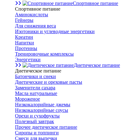
Спортивное питание
Спортивное питание
Аминокислоты
Гейнеры
Для снижения веса
Изотоники и углеводные энергетики
Креатин
Напитки
Протеины
Тренировочные комплексы
Энергетики
Диетическое питание
Диетическое питание
Батончики и снеки
Диетические и ореховые пасты
Заменители сахара
Масла натуральные
Мороженое
Низкокалорийные джемы
Низкокалорийные соусы
Орехи и сухофрукты
Полезный завтрак
Прочее диетическое питание
Сиропы и топпинги
Смеси для выпечки