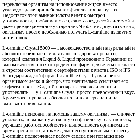
переключая организм на использование жиров вместо
углеводов даже при небольших физических нагрузках.
Недостаток этой аминокислоты ведёт к быстрой
утомляемости, проблемам с сердечно - сосудистой системой и
даже преждевременному старению. Чтобы не допустить этого,
организму просто необходимо получать L-сarnitine из других
источников.
L-carnitine Crystal 5000 — высококачественный натуральный и
абсолютно безопасный для вашего здоровья препарат,
который компания Liquid & Liquid производит в Германии из
высококачественных ингредиентов фармацевтического класса
в строгом соответствии с сертификатами качества ISO и IFS.
Благодаря жидкой форме L-сarnitine Crystal усваивается
организмом легко и быстро, что значительно усиливает его
эффективность. Жидкий препарат легко дозировать и
употреблять — у L-сarnitine Crystal просто превосходный вкус.
Кроме того, препарат абсолютно гипоаллергенен и не
вызывает привыкания.
L-carnitine приходит на помощь вашему организму — снижает
усталость, повышает умственную и физическую активность,
улучшает работоспособность и выносливость организма во
время тренировок, а также делает его устойчивым к стрессу.
L-carnitine поддерживает работу сердца при повышенных