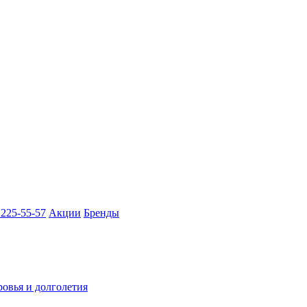
 225-55-57
Акции
Бренды
ровья и долголетия