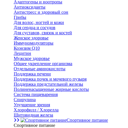
Адаптогены и ноотропы
Антиоксиданты
Антистресс и здоровый сон
Грибы
Для волос, ногтей и кожи
Для сердца и сосудов
Для суставов, связок и костей
Женское здоровье
Иммуномодуляторы
Коэнзим Q10
Лецитин
Мужское здоровье
Общее укрепление организма
Отдельные аминокислоты
Поддержка печени
Поддержка почек и мочевого пузыря
Поддержка предстательной железы
Полиненасыщенные жирные кислоты
Система пищеварения
Спирулина
Улучшение зрения
Хлорофилл / Хлорелла
Щитовидная железа
Спортивное питание
Спортивное питание