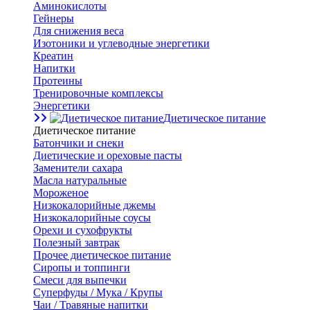
Аминокислоты
Гейнеры
Для снижения веса
Изотоники и углеводные энергетики
Креатин
Напитки
Протеины
Тренировочные комплексы
Энергетики
Диетическое питание
Диетическое питание
Батончики и снеки
Диетические и ореховые пасты
Заменители сахара
Масла натуральные
Мороженое
Низкокалорийные джемы
Низкокалорийные соусы
Орехи и сухофрукты
Полезный завтрак
Прочее диетическое питание
Сиропы и топпинги
Смеси для выпечки
Суперфуды / Мука / Крупы
Чаи / Травяные напитки