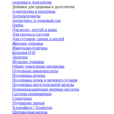
здоровья и долголетия
Добавки для здоровья и долголетия
Адаптогены и ноотропы
Антиоксиданты
Антистресс и здоровый сон
Грибы
Для волос, ногтей и кожи
Для сердца и сосудов
Для суставов, связок и костей
Женское здоровье
Иммуномодуляторы
Коэнзим Q10
Лецитин
Мужское здоровье
Общее укрепление организма
Отдельные аминокислоты
Поддержка печени
Поддержка почек и мочевого пузыря
Поддержка предстательной железы
Полиненасыщенные жирные кислоты
Система пищеварения
Спирулина
Улучшение зрения
Хлорофилл / Хлорелла
Щитовидная железа