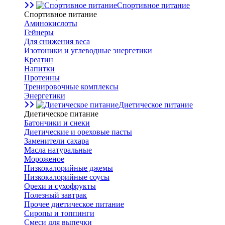
Спортивное питание
Спортивное питание
Аминокислоты
Гейнеры
Для снижения веса
Изотоники и углеводные энергетики
Креатин
Напитки
Протеины
Тренировочные комплексы
Энергетики
Диетическое питание
Диетическое питание
Батончики и снеки
Диетические и ореховые пасты
Заменители сахара
Масла натуральные
Мороженое
Низкокалорийные джемы
Низкокалорийные соусы
Орехи и сухофрукты
Полезный завтрак
Прочее диетическое питание
Сиропы и топпинги
Смеси для выпечки