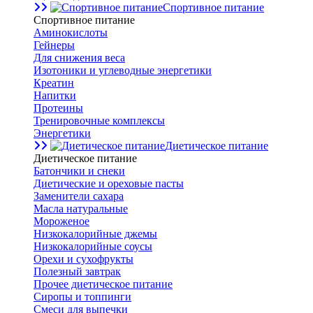
Спортивное питание
Спортивное питание
Аминокислоты
Гейнеры
Для снижения веса
Изотоники и углеводные энергетики
Креатин
Напитки
Протеины
Тренировочные комплексы
Энергетики
Диетическое питание
Диетическое питание
Батончики и снеки
Диетические и ореховые пасты
Заменители сахара
Масла натуральные
Мороженое
Низкокалорийные джемы
Низкокалорийные соусы
Орехи и сухофрукты
Полезный завтрак
Прочее диетическое питание
Сиропы и топпинги
Смеси для выпечки