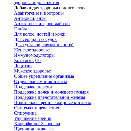
здоровья и долголетия
Добавки для здоровья и долголетия
Адаптогены и ноотропы
Антиоксиданты
Антистресс и здоровый сон
Грибы
Для волос, ногтей и кожи
Для сердца и сосудов
Для суставов, связок и костей
Женское здоровье
Иммуномодуляторы
Коэнзим Q10
Лецитин
Мужское здоровье
Общее укрепление организма
Отдельные аминокислоты
Поддержка печени
Поддержка почек и мочевого пузыря
Поддержка предстательной железы
Полиненасыщенные жирные кислоты
Система пищеварения
Спирулина
Улучшение зрения
Хлорофилл / Хлорелла
Щитовидная железа