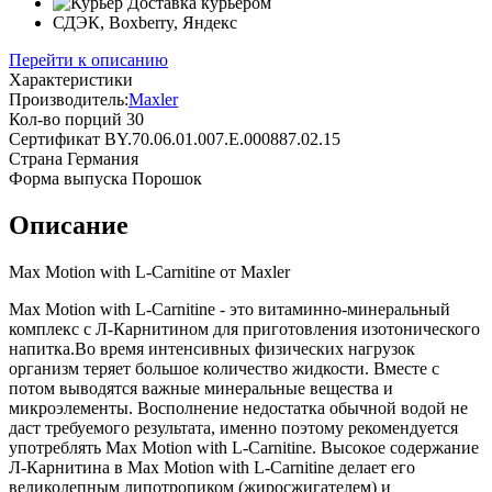
Доставка курьером
СДЭК, Boxberry, Яндекс
Перейти к описанию
Характеристики
Производитель:
Maxler
Кол-во порций
30
Сертификат
BY.70.06.01.007.E.000887.02.15
Страна
Германия
Форма выпуска
Порошок
Описание
Max Motion with L-Carnitine от Maxler
Max Motion with L-Carnitine - это витаминно-минеральный
комплекс с Л-Карнитином для приготовления изотонического
напитка.Во время интенсивных физических нагрузок
организм теряет большое количество жидкости. Вместе с
потом выводятся важные минеральные вещества и
микроэлементы. Восполнение недостатка обычной водой не
даст требуемого результата, именно поэтому рекомендуется
употреблять Max Motion with L-Carnitine. Высокое содержание
Л-Карнитина в Max Motion with L-Carnitine делает его
великолепным липотропиком (жиросжигателем) и