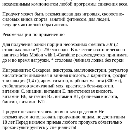
незаменимым компонентом любой программы снижения веса.
Продукт может быть рекомендован для игровых, скоростно-
силовых видов спорта, занятий фитнесом, для людей,
ведущих активный образ жизни.
Рекомендации по применению
Для получения одной порции необходимо смешать 30г (2
столовых ложки*) с 250 мл воды. В качестве изотонического
напитка Max Motion with L-Carnitine рекомендуется принимать
до и во время нагрузки. * столовая (чайная) ложка без горки
Ингредиенты: Сахароза, декстроза, мальтодекстрин, регулятор
кислотности лимонная и винная кислота, л-карнитин, фосфат
трикальция (1,4 г), ароматизатор, карбонат магния (800 мг),
стабилизатор жемчужный мох, краситель бета-каротин,
витамин С, ниацин, витамин Е, пантотеновая кислота,
витамин В6, витамин В2, витамин B1, фолиевая кислота,
биотин, витамин B12.
Продукт не является лекарственным средством.Не
рекомендуем использовать продукцию лицам, не достигшим
18 лет.Перед началом приема любого продукта обязательно
проконсультируйтесь у специалиста!