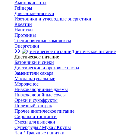
Аминокислоты
Гейнеры
Для снижения веса
Изотоники и углеводные энергетики
Креатин
Напитки
Протеины
Тренировочные комплексы
Энергетики
Диетическое питание
Диетическое питание
Батончики и снеки
Диетические и ореховые пасты
Заменители сахара
Масла натуральные
Мороженое
Низкокалорийные джемы
Низкокалорийные соусы
Орехи и сухофрукты
Полезный завтрак
Прочее диетическое питание
Сиропы и топпинги
Смеси для выпечки
Суперфуды / Мука / Крупы
Чаи / Травяные напитки