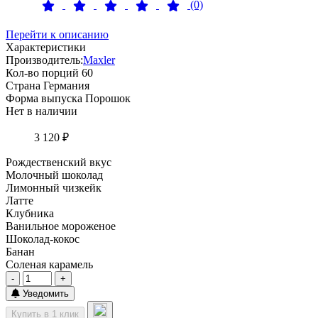
(0)
Перейти к описанию
Характеристики
Производитель:
Maxler
Кол-во порций
60
Страна
Германия
Форма выпуска
Порошок
Нет в наличии
3 120 ₽
Рождественский вкус
Молочный шоколад
Лимонный чизкейк
Латте
Клубника
Ванильное мороженое
Шоколад-кокос
Банан
Соленая карамель
-
+
Уведомить
Купить в 1 клик