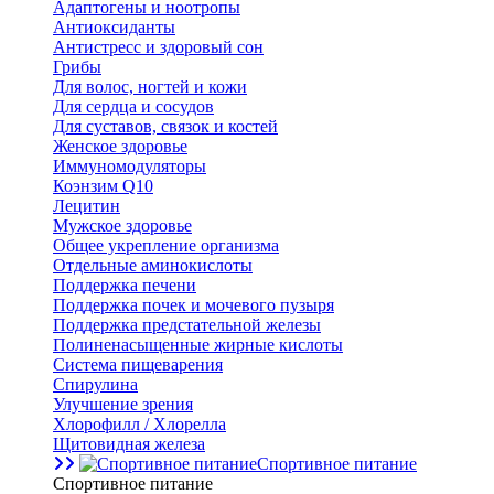
Адаптогены и ноотропы
Антиоксиданты
Антистресс и здоровый сон
Грибы
Для волос, ногтей и кожи
Для сердца и сосудов
Для суставов, связок и костей
Женское здоровье
Иммуномодуляторы
Коэнзим Q10
Лецитин
Мужское здоровье
Общее укрепление организма
Отдельные аминокислоты
Поддержка печени
Поддержка почек и мочевого пузыря
Поддержка предстательной железы
Полиненасыщенные жирные кислоты
Система пищеварения
Спирулина
Улучшение зрения
Хлорофилл / Хлорелла
Щитовидная железа
Спортивное питание
Спортивное питание