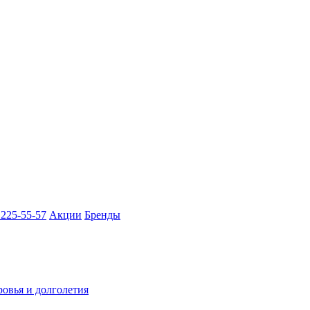
 225-55-57
Акции
Бренды
ровья и долголетия