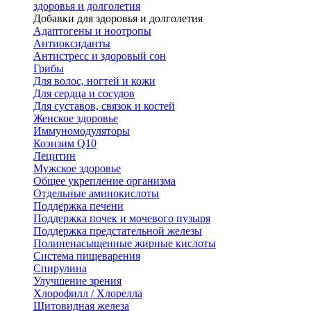
здоровья и долголетия
Добавки для здоровья и долголетия
Адаптогены и ноотропы
Антиоксиданты
Антистресс и здоровый сон
Грибы
Для волос, ногтей и кожи
Для сердца и сосудов
Для суставов, связок и костей
Женское здоровье
Иммуномодуляторы
Коэнзим Q10
Лецитин
Мужское здоровье
Общее укрепление организма
Отдельные аминокислоты
Поддержка печени
Поддержка почек и мочевого пузыря
Поддержка предстательной железы
Полиненасыщенные жирные кислоты
Система пищеварения
Спирулина
Улучшение зрения
Хлорофилл / Хлорелла
Щитовидная железа