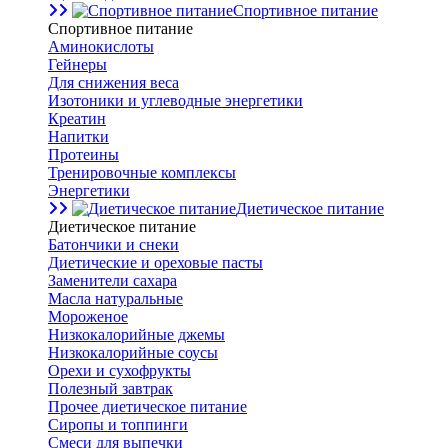
Спортивное питание
Спортивное питание
Аминокислоты
Гейнеры
Для снижения веса
Изотоники и углеводные энергетики
Креатин
Напитки
Протеины
Тренировочные комплексы
Энергетики
Диетическое питание
Диетическое питание
Батончики и снеки
Диетические и ореховые пасты
Заменители сахара
Масла натуральные
Мороженое
Низкокалорийные джемы
Низкокалорийные соусы
Орехи и сухофрукты
Полезный завтрак
Прочее диетическое питание
Сиропы и топпинги
Смеси для выпечки