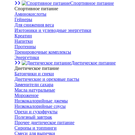
Спортивное питание
Спортивное питание
Аминокислоты
Гейнеры
Для снижения веса
Изотоники и углеводные энергетики
Креатин
Напитки
Протеины
Тренировочные комплексы
Энергетики
Диетическое питание
Диетическое питание
Батончики и снеки
Диетические и ореховые пасты
Заменители сахара
Масла натуральные
Мороженое
Низкокалорийные джемы
Низкокалорийные соусы
Орехи и сухофрукты
Полезный завтрак
Прочее диетическое питание
Сиропы и топпинги
Смеси для выпечки