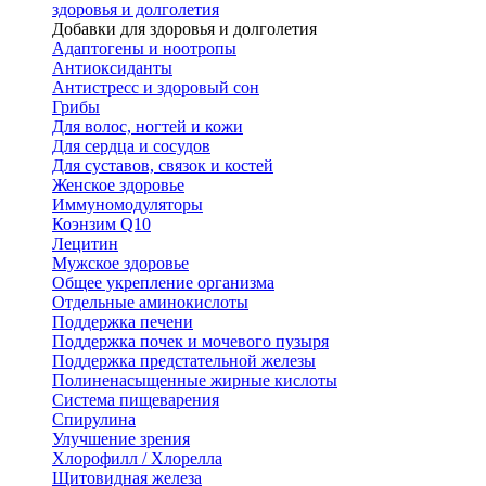
здоровья и долголетия
Добавки для здоровья и долголетия
Адаптогены и ноотропы
Антиоксиданты
Антистресс и здоровый сон
Грибы
Для волос, ногтей и кожи
Для сердца и сосудов
Для суставов, связок и костей
Женское здоровье
Иммуномодуляторы
Коэнзим Q10
Лецитин
Мужское здоровье
Общее укрепление организма
Отдельные аминокислоты
Поддержка печени
Поддержка почек и мочевого пузыря
Поддержка предстательной железы
Полиненасыщенные жирные кислоты
Система пищеварения
Спирулина
Улучшение зрения
Хлорофилл / Хлорелла
Щитовидная железа