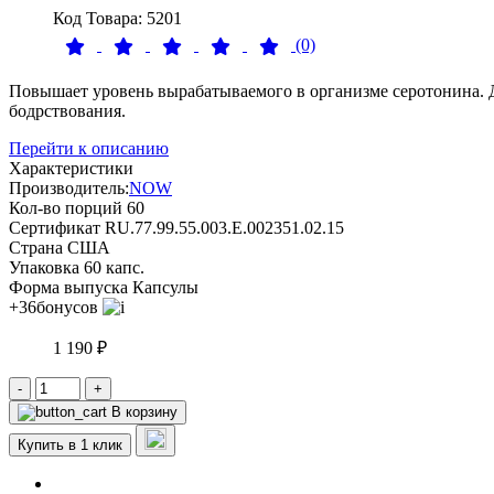
Код Товара: 5201
(0)
Повышает уровень вырабатываемого в организме серотонина. Д
бодрствования.
Перейти к описанию
Характеристики
Производитель:
NOW
Кол-во порций
60
Сертификат
RU.77.99.55.003.E.002351.02.15
Страна
США
Упаковка
60 капс.
Форма выпуска
Капсулы
+36
бонусов
1 190 ₽
-
+
В корзину
Купить в 1 клик