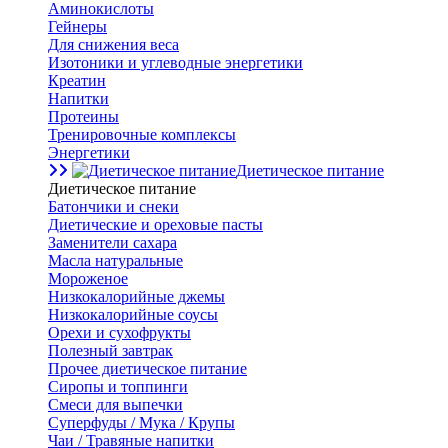
Аминокислоты
Гейнеры
Для снижения веса
Изотоники и углеводные энергетики
Креатин
Напитки
Протеины
Тренировочные комплексы
Энергетики
Диетическое питание
Диетическое питание
Батончики и снеки
Диетические и ореховые пасты
Заменители сахара
Масла натуральные
Мороженое
Низкокалорийные джемы
Низкокалорийные соусы
Орехи и сухофрукты
Полезный завтрак
Прочее диетическое питание
Сиропы и топпинги
Смеси для выпечки
Суперфуды / Мука / Крупы
Чаи / Травяные напитки