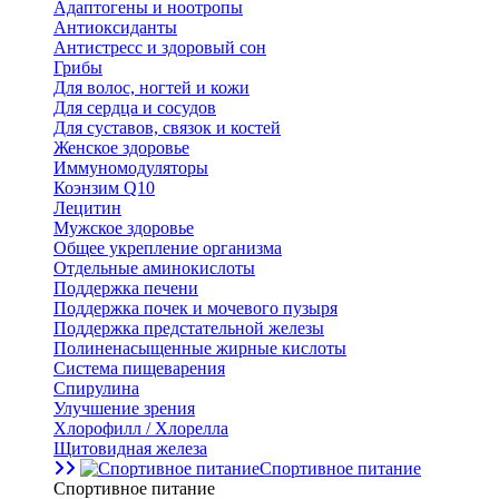
Адаптогены и ноотропы
Антиоксиданты
Антистресс и здоровый сон
Грибы
Для волос, ногтей и кожи
Для сердца и сосудов
Для суставов, связок и костей
Женское здоровье
Иммуномодуляторы
Коэнзим Q10
Лецитин
Мужское здоровье
Общее укрепление организма
Отдельные аминокислоты
Поддержка печени
Поддержка почек и мочевого пузыря
Поддержка предстательной железы
Полиненасыщенные жирные кислоты
Система пищеварения
Спирулина
Улучшение зрения
Хлорофилл / Хлорелла
Щитовидная железа
Спортивное питание
Спортивное питание