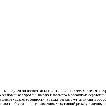
ем получен он из экстракта гриффонии, поэтому является нату
то он повышает уровень вырабатываемого в организме серотонин
ущение удовлетворенности, а также регулирует ритм сна и бодрс
алости, бессонницы и навязчивых состояний резко увеличиваетс