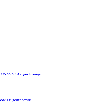
 225-55-57
Акции
Бренды
ровья и долголетия