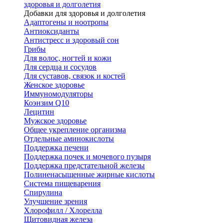
здоровья и долголетия
Добавки для здоровья и долголетия
Адаптогены и ноотропы
Антиоксиданты
Антистресс и здоровый сон
Грибы
Для волос, ногтей и кожи
Для сердца и сосудов
Для суставов, связок и костей
Женское здоровье
Иммуномодуляторы
Коэнзим Q10
Лецитин
Мужское здоровье
Общее укрепление организма
Отдельные аминокислоты
Поддержка печени
Поддержка почек и мочевого пузыря
Поддержка предстательной железы
Полиненасыщенные жирные кислоты
Система пищеварения
Спирулина
Улучшение зрения
Хлорофилл / Хлорелла
Щитовидная железа