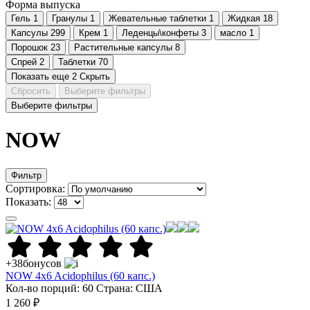
Форма выпуска
Гель
1
Гранулы
1
Жевательные таблетки
1
Жидкая
18
Капсулы
299
Крем
1
Леденцы\конфеты
3
масло
1
Порошок
23
Растительные капсулы
8
Спрей
2
Таблетки
70
Показать еще 2
Скрыть
Сбросить
Выберите фильтры
Выберите фильтры
NOW
Фильтр
Сортировка:
Показать:
+38
бонусов
NOW 4x6 Acidophilus (60 капс.)
Кол-во порций: 60
Страна: США
1 260 ₽