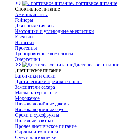
Спортивное питание
Спортивное питание
Аминокислоты
Гейнеры
Для снижения веса
Изотоники и углеводные энергетики
Креатин
Напитки
Протеины
Тренировочные комплексы
Энергетики
Диетическое питание
Диетическое питание
Батончики и снеки
Диетические и ореховые пасты
Заменители сахара
Масла натуральные
Мороженое
Низкокалорийные джемы
Низкокалорийные соусы
Орехи и сухофрукты
Полезный завтрак
Прочее диетическое питание
Сиропы и топпинги
Смеси для выпечки