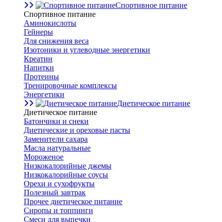
Спортивное питание
Спортивное питание
Аминокислоты
Гейнеры
Для снижения веса
Изотоники и углеводные энергетики
Креатин
Напитки
Протеины
Тренировочные комплексы
Энергетики
Диетическое питание
Диетическое питание
Батончики и снеки
Диетические и ореховые пасты
Заменители сахара
Масла натуральные
Мороженое
Низкокалорийные джемы
Низкокалорийные соусы
Орехи и сухофрукты
Полезный завтрак
Прочее диетическое питание
Сиропы и топпинги
Смеси для выпечки