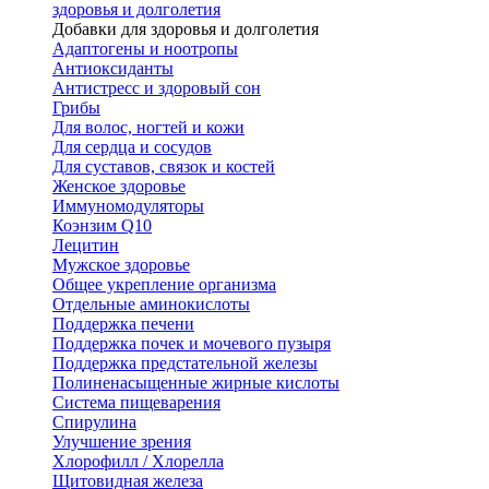
здоровья и долголетия
Добавки для здоровья и долголетия
Адаптогены и ноотропы
Антиоксиданты
Антистресс и здоровый сон
Грибы
Для волос, ногтей и кожи
Для сердца и сосудов
Для суставов, связок и костей
Женское здоровье
Иммуномодуляторы
Коэнзим Q10
Лецитин
Мужское здоровье
Общее укрепление организма
Отдельные аминокислоты
Поддержка печени
Поддержка почек и мочевого пузыря
Поддержка предстательной железы
Полиненасыщенные жирные кислоты
Система пищеварения
Спирулина
Улучшение зрения
Хлорофилл / Хлорелла
Щитовидная железа