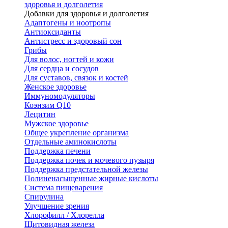
здоровья и долголетия
Добавки для здоровья и долголетия
Адаптогены и ноотропы
Антиоксиданты
Антистресс и здоровый сон
Грибы
Для волос, ногтей и кожи
Для сердца и сосудов
Для суставов, связок и костей
Женское здоровье
Иммуномодуляторы
Коэнзим Q10
Лецитин
Мужское здоровье
Общее укрепление организма
Отдельные аминокислоты
Поддержка печени
Поддержка почек и мочевого пузыря
Поддержка предстательной железы
Полиненасыщенные жирные кислоты
Система пищеварения
Спирулина
Улучшение зрения
Хлорофилл / Хлорелла
Щитовидная железа