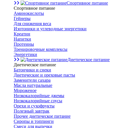
Спортивное питание
Спортивное питание
Аминокислоты
Гейнеры
Для снижения веса
Изотоники и углеводные энергетики
Креатин
Напитки
Протеины
Тренировочные комплексы
Энергетики
Диетическое питание
Диетическое питание
Батончики и снеки
Диетические и ореховые пасты
Заменители сахара
Масла натуральные
Мороженое
Низкокалорийные джемы
Низкокалорийные соусы
Орехи и сухофрукты
Полезный завтрак
Прочее диетическое питание
Сиропы и топпинги
Смеси для выпечки