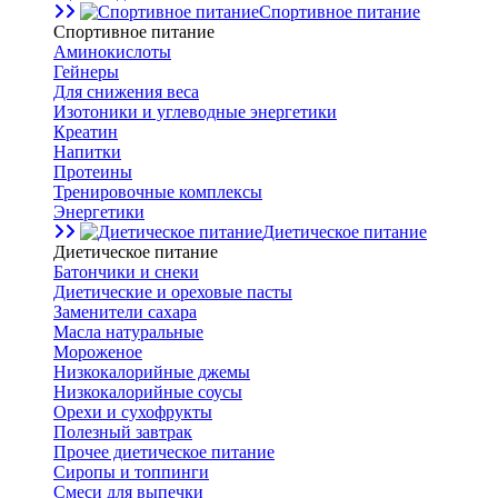
Спортивное питание
Спортивное питание
Аминокислоты
Гейнеры
Для снижения веса
Изотоники и углеводные энергетики
Креатин
Напитки
Протеины
Тренировочные комплексы
Энергетики
Диетическое питание
Диетическое питание
Батончики и снеки
Диетические и ореховые пасты
Заменители сахара
Масла натуральные
Мороженое
Низкокалорийные джемы
Низкокалорийные соусы
Орехи и сухофрукты
Полезный завтрак
Прочее диетическое питание
Сиропы и топпинги
Смеси для выпечки