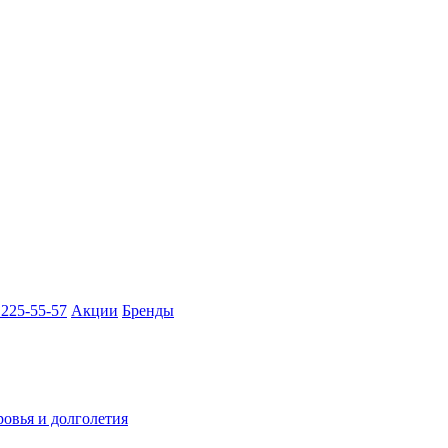
 225-55-57
Акции
Бренды
ровья и долголетия