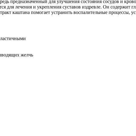
редь предназначенный для улучшения состояния сосудов и кров
тся для лечения и укрепления суставов издревле. Он содержит г
стракт каштана помогает устранить воспалительные процессы, у
 эластичными
выводящих желчь