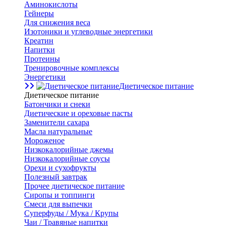
Аминокислоты
Гейнеры
Для снижения веса
Изотоники и углеводные энергетики
Креатин
Напитки
Протеины
Тренировочные комплексы
Энергетики
Диетическое питание
Диетическое питание
Батончики и снеки
Диетические и ореховые пасты
Заменители сахара
Масла натуральные
Мороженое
Низкокалорийные джемы
Низкокалорийные соусы
Орехи и сухофрукты
Полезный завтрак
Прочее диетическое питание
Сиропы и топпинги
Смеси для выпечки
Суперфуды / Мука / Крупы
Чаи / Травяные напитки