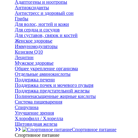
Адаптогены и ноотропы
Антиоксиданты
Антистресс и здоровый сон
Грибы
Для волос, ногтей и кожи
Для сердца и сосудов
Для суставов, связок и костей
Женское здоровье
Иммуномодуляторы
Коэнзим Q10
Лецитин
Мужское здоровье
Общее укрепление организма
Отдельные аминокислоты
Поддержка печени
Поддержка почек и мочевого пузыря
Поддержка предстательной железы
Полиненасыщенные жирные кислоты
Система пищеварения
Спирулина
Улучшение зрения
Хлорофилл / Хлорелла
Щитовидная железа
Спортивное питание
Спортивное питание