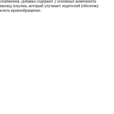
оснабжения. Добавка содержит 2 основных компонента
ликозид эскулин, который улучшает эндотелий (оболочку
силить кровообращение.