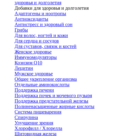
здоровья и долголетия
Добавки для здоровья и долголетия
Адаптогены и ноотропы
Антиоксиданты
Антистресс и здоровый сон
Грибы
Для волос, ногтей и кожи
Для сердца и сосудов
Для суставов, связок и костей
Женское здоровье
Иммуномодуляторы
Коэнзим Q10
Лецитин
Мужское здоровье
Общее укрепление организма
Отдельные аминокислоты
Поддержка печени
Поддержка почек и мочевого пузыря
Поддержка предстательной железы
Полиненасыщенные жирные кислоты
Система пищеварения
Спирулина
Улучшение зрения
Хлорофилл / Хлорелла
Щитовидная железа