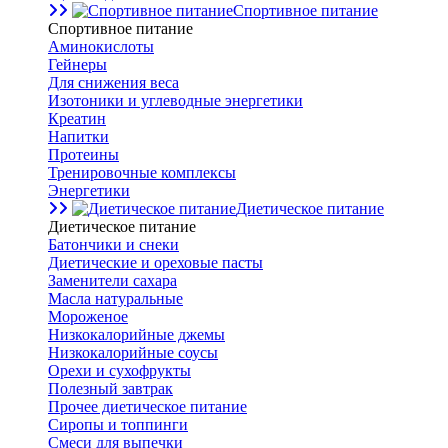
Спортивное питание
Спортивное питание
Аминокислоты
Гейнеры
Для снижения веса
Изотоники и углеводные энергетики
Креатин
Напитки
Протеины
Тренировочные комплексы
Энергетики
Диетическое питание
Диетическое питание
Батончики и снеки
Диетические и ореховые пасты
Заменители сахара
Масла натуральные
Мороженое
Низкокалорийные джемы
Низкокалорийные соусы
Орехи и сухофрукты
Полезный завтрак
Прочее диетическое питание
Сиропы и топпинги
Смеси для выпечки