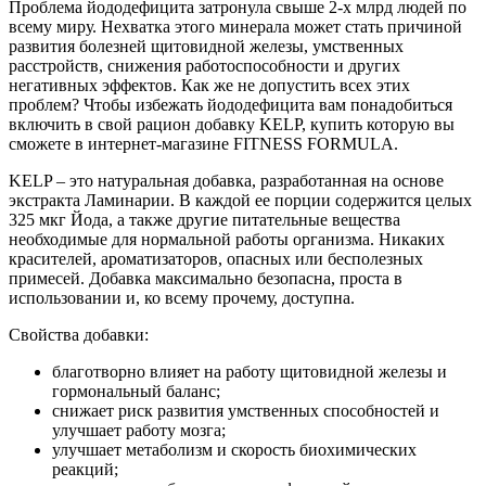
Проблема йододефицита затронула свыше 2-х млрд людей по
всему миру. Нехватка этого минерала может стать причиной
развития болезней щитовидной железы, умственных
расстройств, снижения работоспособности и других
негативных эффектов. Как же не допустить всех этих
проблем? Чтобы избежать йододефицита вам понадобиться
включить в свой рацион добавку KELP, купить которую вы
сможете в интернет-магазине FITNESS FORMULA.
KELP – это натуральная добавка, разработанная на основе
экстракта Ламинарии. В каждой ее порции содержится целых
325 мкг Йода, а также другие питательные вещества
необходимые для нормальной работы организма. Никаких
красителей, ароматизаторов, опасных или бесполезных
примесей. Добавка максимально безопасна, проста в
использовании и, ко всему прочему, доступна.
Свойства добавки:
благотворно влияет на работу щитовидной железы и
гормональный баланс;
снижает риск развития умственных способностей и
улучшает работу мозга;
улучшает метаболизм и скорость биохимических
реакций;