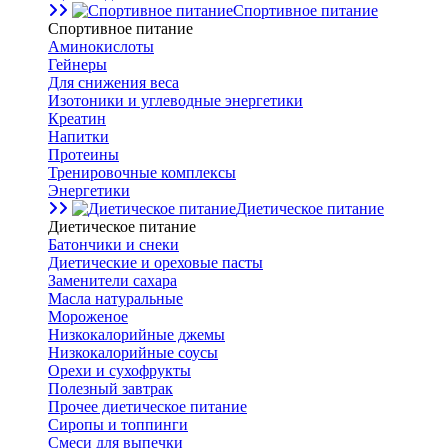
Спортивное питание
Спортивное питание
Аминокислоты
Гейнеры
Для снижения веса
Изотоники и углеводные энергетики
Креатин
Напитки
Протеины
Тренировочные комплексы
Энергетики
Диетическое питание
Диетическое питание
Батончики и снеки
Диетические и ореховые пасты
Заменители сахара
Масла натуральные
Мороженое
Низкокалорийные джемы
Низкокалорийные соусы
Орехи и сухофрукты
Полезный завтрак
Прочее диетическое питание
Сиропы и топпинги
Смеси для выпечки