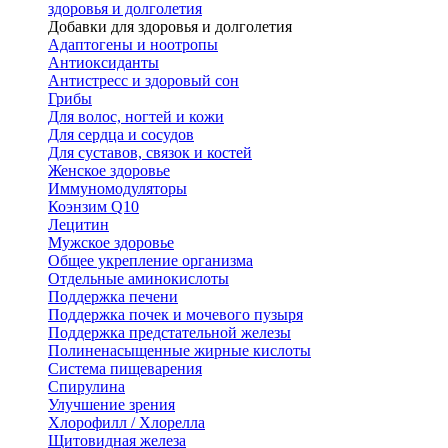
здоровья и долголетия
Добавки для здоровья и долголетия
Адаптогены и ноотропы
Антиоксиданты
Антистресс и здоровый сон
Грибы
Для волос, ногтей и кожи
Для сердца и сосудов
Для суставов, связок и костей
Женское здоровье
Иммуномодуляторы
Коэнзим Q10
Лецитин
Мужское здоровье
Общее укрепление организма
Отдельные аминокислоты
Поддержка печени
Поддержка почек и мочевого пузыря
Поддержка предстательной железы
Полиненасыщенные жирные кислоты
Система пищеварения
Спирулина
Улучшение зрения
Хлорофилл / Хлорелла
Щитовидная железа