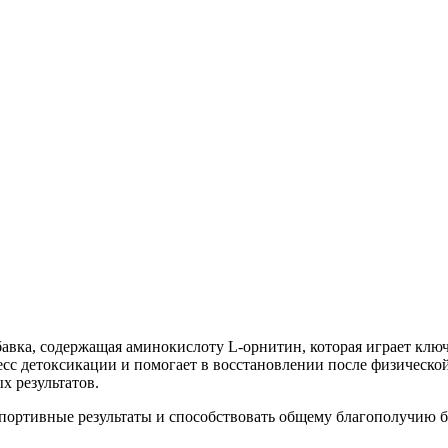
бавка, содержащая аминокислоту L-орнитин, которая играет клю
с детоксикации и помогает в восстановлении после физической 
х результатов.
спортивные результаты и способствовать общему благополучию б