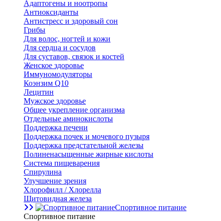
Адаптогены и ноотропы
Антиоксиданты
Антистресс и здоровый сон
Грибы
Для волос, ногтей и кожи
Для сердца и сосудов
Для суставов, связок и костей
Женское здоровье
Иммуномодуляторы
Коэнзим Q10
Лецитин
Мужское здоровье
Общее укрепление организма
Отдельные аминокислоты
Поддержка печени
Поддержка почек и мочевого пузыря
Поддержка предстательной железы
Полиненасыщенные жирные кислоты
Система пищеварения
Спирулина
Улучшение зрения
Хлорофилл / Хлорелла
Щитовидная железа
Спортивное питание
Спортивное питание