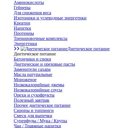
Аминокислоты
Гейнеры
Для снижения веса
Изотоники и углеводные энергетики
Креатин
Напитки
Протеины
Тренировочные комплексы
Энергетики
Диетическое питание
Диетическое питание
Батончики и снеки
Диетические и ореховые пасты
Заменители сахара
Масла натуральные
Мороженое
Низкокалорийные джемы
Низкокалорийные соусы
Орехи и сухофрукты
Полезный завтрак
Прочее диетическое питание
Сиропы и топпинги
Смеси для выпечки
Суперфуды / Мука / Крупы
Чаи / Травяные напитки