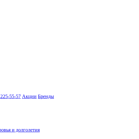
 225-55-57
Акции
Бренды
ровья и долголетия