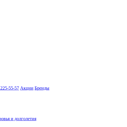
 225-55-57
Акции
Бренды
ровья и долголетия