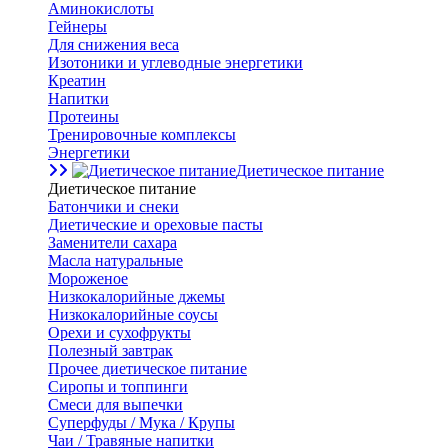
Аминокислоты
Гейнеры
Для снижения веса
Изотоники и углеводные энергетики
Креатин
Напитки
Протеины
Тренировочные комплексы
Энергетики
Диетическое питание
Диетическое питание
Батончики и снеки
Диетические и ореховые пасты
Заменители сахара
Масла натуральные
Мороженое
Низкокалорийные джемы
Низкокалорийные соусы
Орехи и сухофрукты
Полезный завтрак
Прочее диетическое питание
Сиропы и топпинги
Смеси для выпечки
Суперфуды / Мука / Крупы
Чаи / Травяные напитки