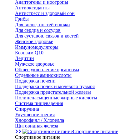
Адаптогены и ноотропы
Антиоксиданты
Антистресс и здоровый сон
Грибы
Для волос, ногтей и кожи
Для сердца и сосудов
Для суставов, связок и костей
Женское здоровье
Иммуномодуляторы
Коэнзим Q10
Лецитин
Мужское здоровье
Общее укрепление организма
Отдельные аминокислоты
Поддержка печени
Поддержка почек и мочевого пузыря
Поддержка предстательной железы
Полиненасыщенные жирные кислоты
Система пищеварения
Спирулина
Улучшение зрения
Хлорофилл / Хлорелла
Щитовидная железа
Спортивное питание
Спортивное питание