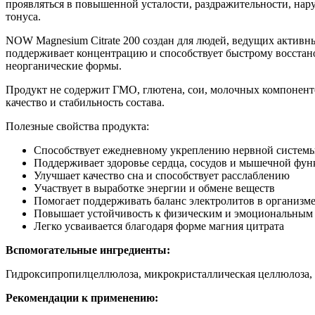
проявляться в повышенной усталости, раздражительности, на
тонуса.
NOW Magnesium Citrate 200 создан для людей, ведущих активн
поддерживает концентрацию и способствует быстрому восстано
неорганические формы.
Продукт не содержит ГМО, глютена, сои, молочных компонент
качество и стабильность состава.
Полезные свойства продукта:
Способствует ежедневному укреплению нервной системы
Поддерживает здоровье сердца, сосудов и мышечной фу
Улучшает качество сна и способствует расслаблению
Участвует в выработке энергии и обмене веществ
Помогает поддерживать баланс электролитов в организм
Повышает устойчивость к физическим и эмоциональным
Легко усваивается благодаря форме магния цитрата
Вспомогательные ингредиенты:
Гидроксипропилцеллюлоза, микрокристаллическая целлюлоза, ра
Рекомендации к применению: