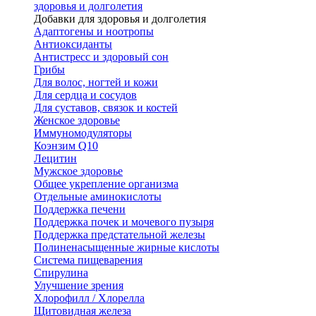
здоровья и долголетия
Добавки для здоровья и долголетия
Адаптогены и ноотропы
Антиоксиданты
Антистресс и здоровый сон
Грибы
Для волос, ногтей и кожи
Для сердца и сосудов
Для суставов, связок и костей
Женское здоровье
Иммуномодуляторы
Коэнзим Q10
Лецитин
Мужское здоровье
Общее укрепление организма
Отдельные аминокислоты
Поддержка печени
Поддержка почек и мочевого пузыря
Поддержка предстательной железы
Полиненасыщенные жирные кислоты
Система пищеварения
Спирулина
Улучшение зрения
Хлорофилл / Хлорелла
Щитовидная железа