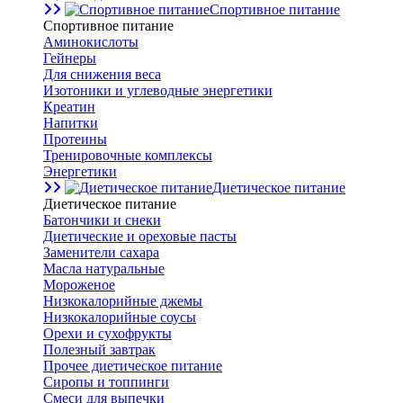
Спортивное питание
Спортивное питание
Аминокислоты
Гейнеры
Для снижения веса
Изотоники и углеводные энергетики
Креатин
Напитки
Протеины
Тренировочные комплексы
Энергетики
Диетическое питание
Диетическое питание
Батончики и снеки
Диетические и ореховые пасты
Заменители сахара
Масла натуральные
Мороженое
Низкокалорийные джемы
Низкокалорийные соусы
Орехи и сухофрукты
Полезный завтрак
Прочее диетическое питание
Сиропы и топпинги
Смеси для выпечки