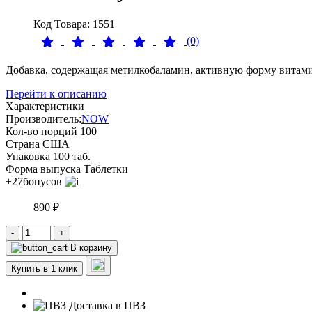
Код Товара: 1551
(0)
Добавка, содержащая метилкобаламин, активную форму витами
Перейти к описанию
Характеристики
Производитель:
NOW
Кол-во порций
100
Страна
США
Упаковка
100 таб.
Форма выпуска
Таблетки
+27
бонусов
890 ₽
-
+
В корзину
Купить в 1 клик
Доставка в ПВЗ