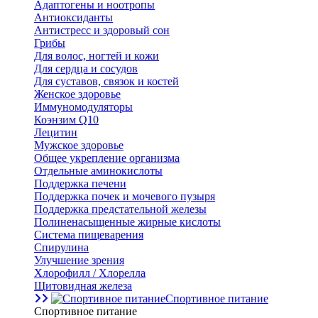
Адаптогены и ноотропы
Антиоксиданты
Антистресс и здоровый сон
Грибы
Для волос, ногтей и кожи
Для сердца и сосудов
Для суставов, связок и костей
Женское здоровье
Иммуномодуляторы
Коэнзим Q10
Лецитин
Мужское здоровье
Общее укрепление организма
Отдельные аминокислоты
Поддержка печени
Поддержка почек и мочевого пузыря
Поддержка предстательной железы
Полиненасыщенные жирные кислоты
Система пищеварения
Спирулина
Улучшение зрения
Хлорофилл / Хлорелла
Щитовидная железа
Спортивное питание
Спортивное питание