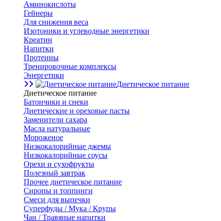
Аминокислоты
Гейнеры
Для снижения веса
Изотоники и углеводные энергетики
Креатин
Напитки
Протеины
Тренировочные комплексы
Энергетики
Диетическое питание
Диетическое питание
Батончики и снеки
Диетические и ореховые пасты
Заменители сахара
Масла натуральные
Мороженое
Низкокалорийные джемы
Низкокалорийные соусы
Орехи и сухофрукты
Полезный завтрак
Прочее диетическое питание
Сиропы и топпинги
Смеси для выпечки
Суперфуды / Мука / Крупы
Чаи / Травяные напитки