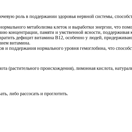
чевую роль в поддержании здоровья нервной системы, способс
ормального метаболизма клеток и выработки энергии, что помо
ю концентрации, памяти и умственной ясности, поддерживая к
ратить дефицит витамина B12, особенно у людей, придерживающ
нием витамина.
тов и поддержания нормального уровня гемоглобина, что способ
ота (растительного происхождения), лимонная кислота, натурал
ать, либо рассосать и проглотить.