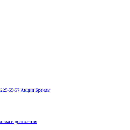
 225-55-57
Акции
Бренды
ровья и долголетия