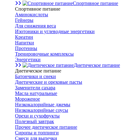
Спортивное питание
Спортивное питание
Аминокислоты
Гейнеры
Для снижения веса
Изотоники и углеводные энергетики
Креатин
Напитки
Протеины
Тренировочные комплексы
Энергетики
Диетическое питание
Диетическое питание
Батончики и снеки
Диетические и ореховые пасты
Заменители сахара
Масла натуральные
Мороженое
Низкокалорийные джемы
Низкокалорийные соусы
Орехи и сухофрукты
Полезный завтрак
Прочее диетическое питание
Сиропы и топпинги
Смеси для выпечки