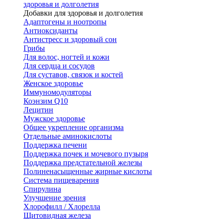
здоровья и долголетия
Добавки для здоровья и долголетия
Адаптогены и ноотропы
Антиоксиданты
Антистресс и здоровый сон
Грибы
Для волос, ногтей и кожи
Для сердца и сосудов
Для суставов, связок и костей
Женское здоровье
Иммуномодуляторы
Коэнзим Q10
Лецитин
Мужское здоровье
Общее укрепление организма
Отдельные аминокислоты
Поддержка печени
Поддержка почек и мочевого пузыря
Поддержка предстательной железы
Полиненасыщенные жирные кислоты
Система пищеварения
Спирулина
Улучшение зрения
Хлорофилл / Хлорелла
Щитовидная железа