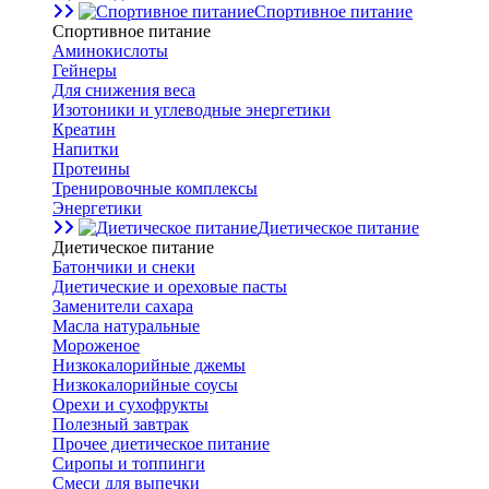
Спортивное питание
Спортивное питание
Аминокислоты
Гейнеры
Для снижения веса
Изотоники и углеводные энергетики
Креатин
Напитки
Протеины
Тренировочные комплексы
Энергетики
Диетическое питание
Диетическое питание
Батончики и снеки
Диетические и ореховые пасты
Заменители сахара
Масла натуральные
Мороженое
Низкокалорийные джемы
Низкокалорийные соусы
Орехи и сухофрукты
Полезный завтрак
Прочее диетическое питание
Сиропы и топпинги
Смеси для выпечки