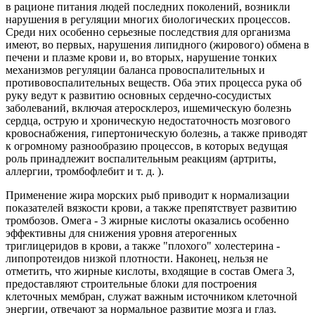
в рационе питания людей последних поколений, возникли
нарушения в регуляции многих биологических процессов.
Среди них особенно серьезные последствия для организма
имеют, во первых, нарушения липидного (жирового) обмена в
печени и плазме крови и, во вторых, нарушение тонких
механизмов регуляции баланса провоспалительных и
противовоспалительных веществ. Оба этих процесса рука об
руку ведут к развитию основных сердечно-сосудистых
заболеваний, включая атеросклероз, ишемическую болезнь
сердца, острую и хроническую недостаточность мозгового
кровоснабжения, гипертоническую болезнь, а также приводят
к огромному разнообразию процессов, в которых ведущая
роль принадлежит воспалительным реакциям (артриты,
аллергии, тромбофлебит и т. д. ).
Применение жира морских рыб приводит к нормализации
показателей вязкости крови, а также препятствует развитию
тромбозов. Омега - 3 жирные кислоты оказались особенно
эффективны для снижения уровня атерогенных
триглицеридов в крови, а также "плохого" холестерина -
липопротеидов низкой плотности. Наконец, нельзя не
отметить, что жирные кислоты, входящие в состав Омега 3,
предоставляют строительные блоки для построения
клеточных мембран, служат важным источником клеточной
энергии, отвечают за нормальное развитие мозга и глаз.