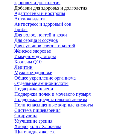
здоровья и долголетия
Добавки для здоровья и долголетия
Адаптогены и ноотропы
Антиоксиданты
Антистресс и здоровый сон
Грибы
Для волос, ногтей и кожи
Для сердца и сосудов
Для суставов, связок и костей
Женское здоровье
Иммуномодуляторы
Коэнзим Q10
Лецитин
Мужское здоровье
Общее укрепление организма
Отдельные аминокислоты
Поддержка печени
Поддержка почек и мочевого пузыря
Поддержка предстательной железы
Полиненасыщенные жирные кислоты
Система пищеварения
Спирулина
Улучшение зрения
Хлорофилл / Хлорелла
Щитовидная железа