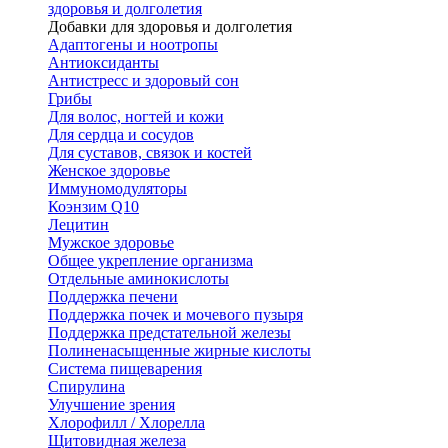
здоровья и долголетия
Добавки для здоровья и долголетия
Адаптогены и ноотропы
Антиоксиданты
Антистресс и здоровый сон
Грибы
Для волос, ногтей и кожи
Для сердца и сосудов
Для суставов, связок и костей
Женское здоровье
Иммуномодуляторы
Коэнзим Q10
Лецитин
Мужское здоровье
Общее укрепление организма
Отдельные аминокислоты
Поддержка печени
Поддержка почек и мочевого пузыря
Поддержка предстательной железы
Полиненасыщенные жирные кислоты
Система пищеварения
Спирулина
Улучшение зрения
Хлорофилл / Хлорелла
Щитовидная железа