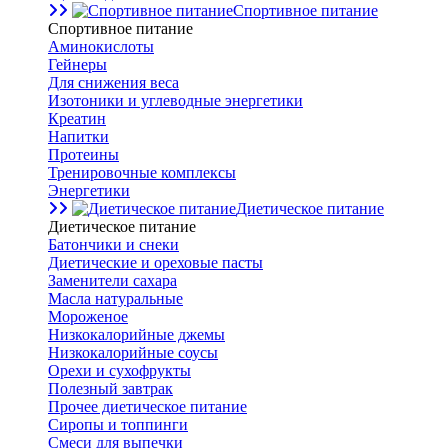
Спортивное питание
Спортивное питание
Аминокислоты
Гейнеры
Для снижения веса
Изотоники и углеводные энергетики
Креатин
Напитки
Протеины
Тренировочные комплексы
Энергетики
Диетическое питание
Диетическое питание
Батончики и снеки
Диетические и ореховые пасты
Заменители сахара
Масла натуральные
Мороженое
Низкокалорийные джемы
Низкокалорийные соусы
Орехи и сухофрукты
Полезный завтрак
Прочее диетическое питание
Сиропы и топпинги
Смеси для выпечки