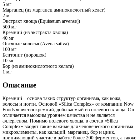
5 мг
Марганец (из марганец аминокислотный хелат)
2 мг
Экстракт хвоща (Equisetum arvense))
500 мг
Кремний (из экстракта хвоща)
40 мг
Овсяные колосья (Avena sativa)
100 мг
Бентонит (порошок)
10 мг
Бор (из аминокислотного хелата)
1 мг
Описание
Кремний – основа таких структур организма, как кожа,
волосы и ногти. Основой «Silica Compleх» от компании Now
Foods является кремний, добываемый из полевого хвоща. Он
отличается высоким уровнем качества и не является
аллергеном. Помимо полевого хвоща, в состав «Silica
Compleх» входят такие важные для человеческого организма
микроэлементы, как кальций, марганец, бор и цинк,
принимающий участие в работе более 200 ферментов, а также