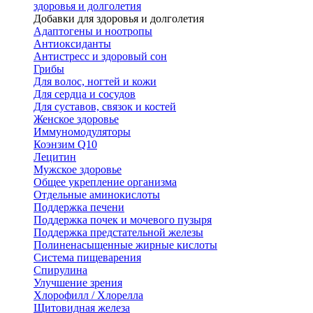
здоровья и долголетия
Добавки для здоровья и долголетия
Адаптогены и ноотропы
Антиоксиданты
Антистресс и здоровый сон
Грибы
Для волос, ногтей и кожи
Для сердца и сосудов
Для суставов, связок и костей
Женское здоровье
Иммуномодуляторы
Коэнзим Q10
Лецитин
Мужское здоровье
Общее укрепление организма
Отдельные аминокислоты
Поддержка печени
Поддержка почек и мочевого пузыря
Поддержка предстательной железы
Полиненасыщенные жирные кислоты
Система пищеварения
Спирулина
Улучшение зрения
Хлорофилл / Хлорелла
Щитовидная железа