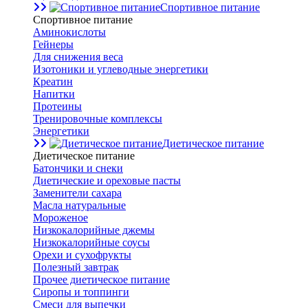
Спортивное питание
Спортивное питание
Аминокислоты
Гейнеры
Для снижения веса
Изотоники и углеводные энергетики
Креатин
Напитки
Протеины
Тренировочные комплексы
Энергетики
Диетическое питание
Диетическое питание
Батончики и снеки
Диетические и ореховые пасты
Заменители сахара
Масла натуральные
Мороженое
Низкокалорийные джемы
Низкокалорийные соусы
Орехи и сухофрукты
Полезный завтрак
Прочее диетическое питание
Сиропы и топпинги
Смеси для выпечки