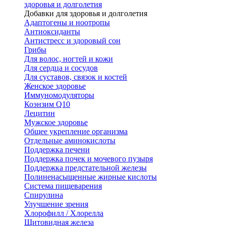
здоровья и долголетия
Добавки для здоровья и долголетия
Адаптогены и ноотропы
Антиоксиданты
Антистресс и здоровый сон
Грибы
Для волос, ногтей и кожи
Для сердца и сосудов
Для суставов, связок и костей
Женское здоровье
Иммуномодуляторы
Коэнзим Q10
Лецитин
Мужское здоровье
Общее укрепление организма
Отдельные аминокислоты
Поддержка печени
Поддержка почек и мочевого пузыря
Поддержка предстательной железы
Полиненасыщенные жирные кислоты
Система пищеварения
Спирулина
Улучшение зрения
Хлорофилл / Хлорелла
Щитовидная железа