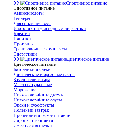
Спортивное питание
Спортивное питание
Аминокислоты
Гейнеры
Для снижения веса
Изотоники и углеводные энергетики
Креатин
Напитки
Протеины
Тренировочные комплексы
Энергетики
Диетическое питание
Диетическое питание
Батончики и снеки
Диетические и ореховые пасты
Заменители сахара
Масла натуральные
Мороженое
Низкокалорийные джемы
Низкокалорийные соусы
Орехи и сухофрукты
Полезный завтрак
Прочее диетическое питание
Сиропы и топпинги
Смеси для выпечки