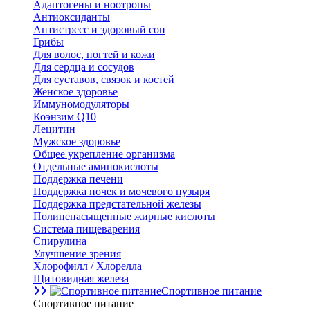
Адаптогены и ноотропы
Антиоксиданты
Антистресс и здоровый сон
Грибы
Для волос, ногтей и кожи
Для сердца и сосудов
Для суставов, связок и костей
Женское здоровье
Иммуномодуляторы
Коэнзим Q10
Лецитин
Мужское здоровье
Общее укрепление организма
Отдельные аминокислоты
Поддержка печени
Поддержка почек и мочевого пузыря
Поддержка предстательной железы
Полиненасыщенные жирные кислоты
Система пищеварения
Спирулина
Улучшение зрения
Хлорофилл / Хлорелла
Щитовидная железа
Спортивное питание
Спортивное питание