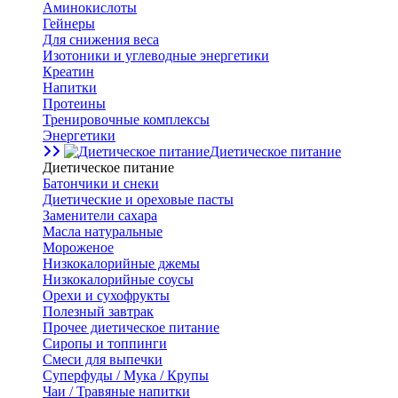
Аминокислоты
Гейнеры
Для снижения веса
Изотоники и углеводные энергетики
Креатин
Напитки
Протеины
Тренировочные комплексы
Энергетики
Диетическое питание
Диетическое питание
Батончики и снеки
Диетические и ореховые пасты
Заменители сахара
Масла натуральные
Мороженое
Низкокалорийные джемы
Низкокалорийные соусы
Орехи и сухофрукты
Полезный завтрак
Прочее диетическое питание
Сиропы и топпинги
Смеси для выпечки
Суперфуды / Мука / Крупы
Чаи / Травяные напитки