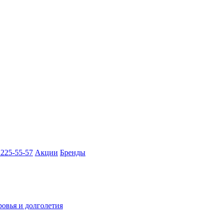
 225-55-57
Акции
Бренды
ровья и долголетия