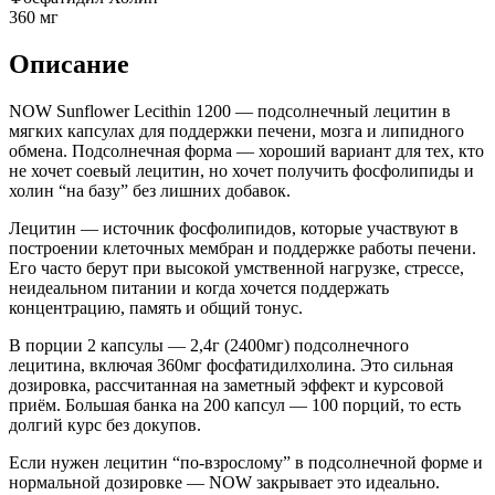
360 мг
Описание
NOW Sunflower Lecithin 1200 — подсолнечный лецитин в
мягких капсулах для поддержки печени, мозга и липидного
обмена. Подсолнечная форма — хороший вариант для тех, кто
не хочет соевый лецитин, но хочет получить фосфолипиды и
холин “на базу” без лишних добавок.
Лецитин — источник фосфолипидов, которые участвуют в
построении клеточных мембран и поддержке работы печени.
Его часто берут при высокой умственной нагрузке, стрессе,
неидеальном питании и когда хочется поддержать
концентрацию, память и общий тонус.
В порции 2 капсулы — 2,4г (2400мг) подсолнечного
лецитина, включая 360мг фосфатидилхолина. Это сильная
дозировка, рассчитанная на заметный эффект и курсовой
приём. Большая банка на 200 капсул — 100 порций, то есть
долгий курс без докупов.
Если нужен лецитин “по-взрослому” в подсолнечной форме и
нормальной дозировке — NOW закрывает это идеально.