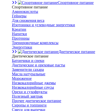
Спортивное питание
Спортивное питание
Аминокислоты
Гейнеры
Для снижения веса
Изотоники и углеводные энергетики
Креатин
Напитки
Протеины
Тренировочные комплексы
Энергетики
Диетическое питание
Диетическое питание
Батончики и снеки
Диетические и ореховые пасты
Заменители сахара
Масла натуральные
Мороженое
Низкокалорийные джемы
Низкокалорийные соусы
Орехи и сухофрукты
Полезный завтрак
Прочее диетическое питание
Сиропы и топпинги
Смеси для выпечки