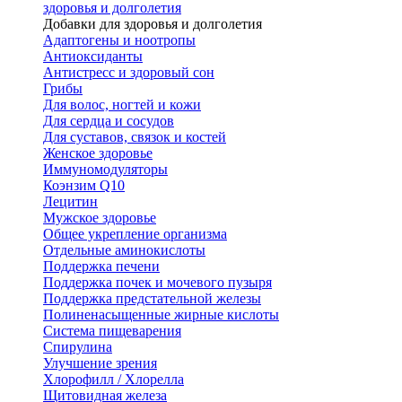
здоровья и долголетия
Добавки для здоровья и долголетия
Адаптогены и ноотропы
Антиоксиданты
Антистресс и здоровый сон
Грибы
Для волос, ногтей и кожи
Для сердца и сосудов
Для суставов, связок и костей
Женское здоровье
Иммуномодуляторы
Коэнзим Q10
Лецитин
Мужское здоровье
Общее укрепление организма
Отдельные аминокислоты
Поддержка печени
Поддержка почек и мочевого пузыря
Поддержка предстательной железы
Полиненасыщенные жирные кислоты
Система пищеварения
Спирулина
Улучшение зрения
Хлорофилл / Хлорелла
Щитовидная железа