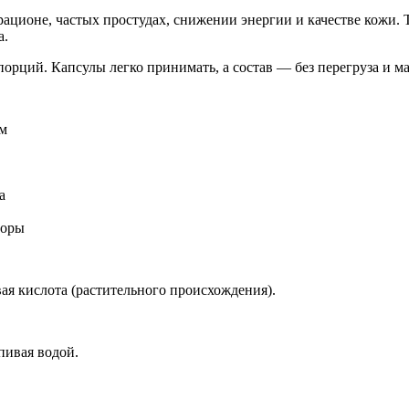
ационе, частых простудах, снижении энергии и качестве кожи. 
а.
 порций. Капсулы легко принимать, а состав — без перегруза и м
ам
а
торы
вая кислота (растительного происхождения).
пивая водой.