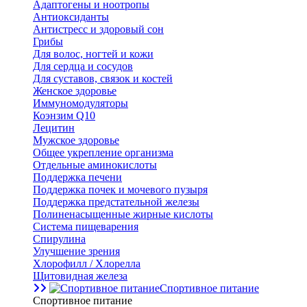
Адаптогены и ноотропы
Антиоксиданты
Антистресс и здоровый сон
Грибы
Для волос, ногтей и кожи
Для сердца и сосудов
Для суставов, связок и костей
Женское здоровье
Иммуномодуляторы
Коэнзим Q10
Лецитин
Мужское здоровье
Общее укрепление организма
Отдельные аминокислоты
Поддержка печени
Поддержка почек и мочевого пузыря
Поддержка предстательной железы
Полиненасыщенные жирные кислоты
Система пищеварения
Спирулина
Улучшение зрения
Хлорофилл / Хлорелла
Щитовидная железа
Спортивное питание
Спортивное питание