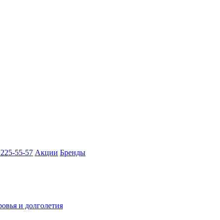
 225-55-57
Акции
Бренды
ровья и долголетия