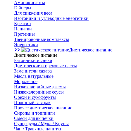
Аминокислоты
Гейнеры
Для снижения веса
Изотоники и углеводные энергетики
Креатин
Напитки
Протеины
Тренировочные комплексы
Энергетики
Диетическое питание
Диетическое питание
Батончики и снеки
Диетические и ореховые пасты
Заменители сахара
Масла натуральные
Мороженое
Низкокалорийные джемы
Низкокалорийные соусы
Орехи и сухофрукты
Полезный завтрак
Прочее диетическое питание
Сиропы и топпинги
Смеси для выпечки
Суперфуды / Мука / Крупы
Чаи / Травяные напитки