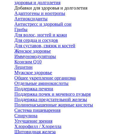
здоровья и долголетия
Добавки для здоровья и долголетия
Адаптогены и ноотропы
Антиоксиданты
Антистресс и здоровый сон
Грибы
Для волос, ногтей и кожи
Для сердца и сосудов
Для суставов, связок и костей
Женское здоровье
Иммуномодуляторы
Коэнзим Q10
Лецитин
Мужское здоровье
Общее укрепление организма
Отдельные аминокислоты
Поддержка печени
Поддержка почек и мочевого пузыря
Поддержка предстательной железы
Полиненасыщенные жирные кислоты
Система пищеварения
Спирулина
Улучшение зрения
Хлорофилл / Хлорелла
Щитовидная железа