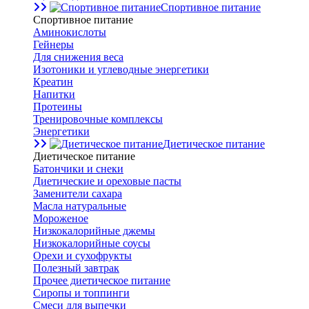
Спортивное питание
Спортивное питание
Аминокислоты
Гейнеры
Для снижения веса
Изотоники и углеводные энергетики
Креатин
Напитки
Протеины
Тренировочные комплексы
Энергетики
Диетическое питание
Диетическое питание
Батончики и снеки
Диетические и ореховые пасты
Заменители сахара
Масла натуральные
Мороженое
Низкокалорийные джемы
Низкокалорийные соусы
Орехи и сухофрукты
Полезный завтрак
Прочее диетическое питание
Сиропы и топпинги
Смеси для выпечки