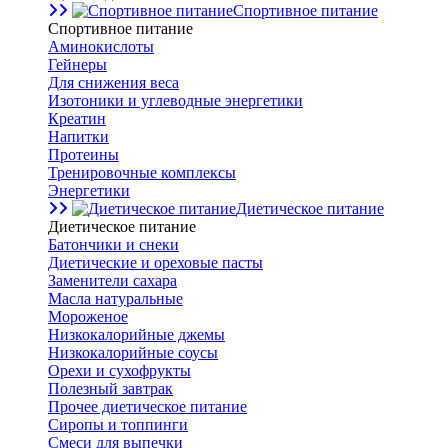
Спортивное питание
Спортивное питание
Аминокислоты
Гейнеры
Для снижения веса
Изотоники и углеводные энергетики
Креатин
Напитки
Протеины
Тренировочные комплексы
Энергетики
Диетическое питание
Диетическое питание
Батончики и снеки
Диетические и ореховые пасты
Заменители сахара
Масла натуральные
Мороженое
Низкокалорийные джемы
Низкокалорийные соусы
Орехи и сухофрукты
Полезный завтрак
Прочее диетическое питание
Сиропы и топпинги
Смеси для выпечки