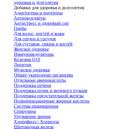
здоровья и долголетия
Добавки для здоровья и долголетия
Адаптогены и ноотропы
Антиоксиданты
Антистресс и здоровый сон
Грибы
Для волос, ногтей и кожи
Для сердца и сосудов
Для суставов, связок и костей
Женское здоровье
Иммуномодуляторы
Коэнзим Q10
Лецитин
Мужское здоровье
Общее укрепление организма
Отдельные аминокислоты
Поддержка печени
Поддержка почек и мочевого пузыря
Поддержка предстательной железы
Полиненасыщенные жирные кислоты
Система пищеварения
Спирулина
Улучшение зрения
Хлорофилл / Хлорелла
Щитовидная железа