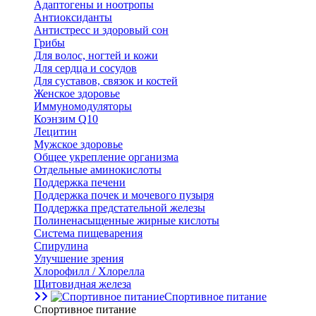
Адаптогены и ноотропы
Антиоксиданты
Антистресс и здоровый сон
Грибы
Для волос, ногтей и кожи
Для сердца и сосудов
Для суставов, связок и костей
Женское здоровье
Иммуномодуляторы
Коэнзим Q10
Лецитин
Мужское здоровье
Общее укрепление организма
Отдельные аминокислоты
Поддержка печени
Поддержка почек и мочевого пузыря
Поддержка предстательной железы
Полиненасыщенные жирные кислоты
Система пищеварения
Спирулина
Улучшение зрения
Хлорофилл / Хлорелла
Щитовидная железа
Спортивное питание
Спортивное питание