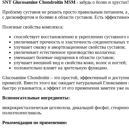
SNT Glucosamine Chondroitin MSM -
забудь о болях и хрустах!
Проблему суставов не решить просто правильным питанием, а 
с дискомфортом и болями в области суставов. Есть эффективно
Полезные свойства комплекса:
способствует восстановлению и укреплению суставного и
увеличивает прочность и эластичность соединительных т
улучшает смазку и амортизационные свойства суставов;
увеличивает естественное производство коллагена;
уменьшает болевые ощущения в области суставов;
улучшает внешний вид и свойства кожи, волос и ногтей;
положительно влияет на зрительную функцию.
Glucosamine Chondroitin – это простой, эффективный и доступ
примесей. Вместо этого вас ожидает натуральный Глюкозамин 
быстро усваивается, а эффект от его применения заметен уже на
Вспомогательные ингредиенты:
микрокристаллическая целлюлоза, дикальций фосфат, стеаринов
полиэтиленгликоль.
Рекомендации по применению: