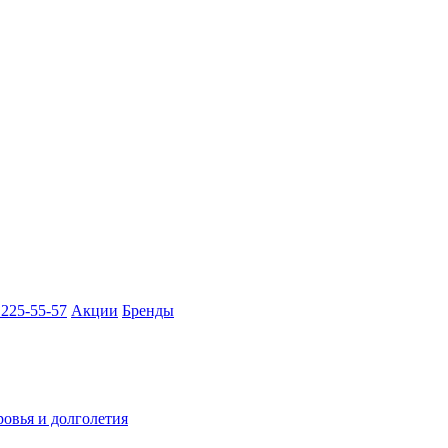
 225-55-57
Акции
Бренды
ровья и долголетия