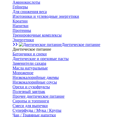
Аминокислоты
Гейнеры
Для снижения веса
Изотоники и углеводные энергетики
Креатин
Напитки
Протеины
Тренировочные комплексы
Энергетики
Диетическое питание
Диетическое питание
Батончики и снеки
Диетические и ореховые пасты
Заменители сахара
Масла натуральные
Мороженое
Низкокалорийные джемы
Низкокалорийные соусы
Орехи и сухофрукты
Полезный завтрак
Прочее диетическое питание
Сиропы и топпинги
Смеси для выпечки
Суперфуды / Мука / Крупы
Чаи / Травяные напитки