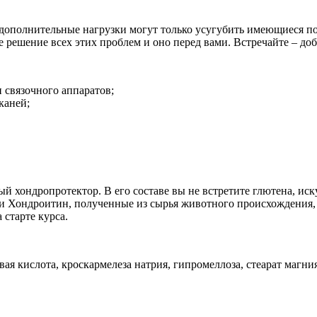
дополнительные нагрузки могут только усугубить имеющиеся пов
е решение всех этих проблем и оно перед вами. Встречайте – доб
 связочного аппаратов;
каней;
ный хондропротектор. В его составе вы не встретите глютена, и
и Хондроитин, полученные из сырья животного происхождения, 
 старте курса.
ая кислота, кроскармелеза натрия, гипромеллоза, стеарат магн