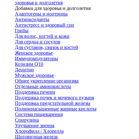
здоровья и долголетия
Добавки для здоровья и долголетия
Адаптогены и ноотропы
Антиоксиданты
Антистресс и здоровый сон
Грибы
Для волос, ногтей и кожи
Для сердца и сосудов
Для суставов, связок и костей
Женское здоровье
Иммуномодуляторы
Коэнзим Q10
Лецитин
Мужское здоровье
Общее укрепление организма
Отдельные аминокислоты
Поддержка печени
Поддержка почек и мочевого пузыря
Поддержка предстательной железы
Полиненасыщенные жирные кислоты
Система пищеварения
Спирулина
Улучшение зрения
Хлорофилл / Хлорелла
Щитовидная железа