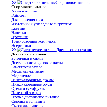
Спортивное питание
Спортивное питание
Аминокислоты
Гейнеры
Для снижения веса
Изотоники и углеводные энергетики
Креатин
Напитки
Протеины
Тренировочные комплексы
Энергетики
Диетическое питание
Диетическое питание
Батончики и снеки
Диетические и ореховые пасты
Заменители сахара
Масла натуральные
Мороженое
Низкокалорийные джемы
Низкокалорийные соусы
Орехи и сухофрукты
Полезный завтрак
Прочее диетическое питание
Сиропы и топпинги
Смеси для выпечки