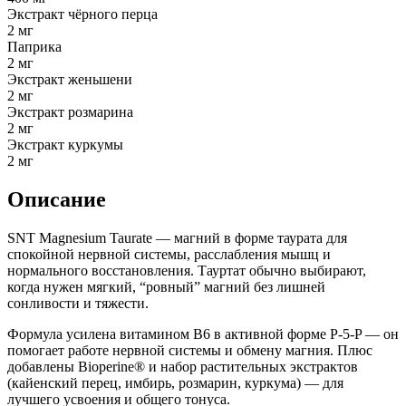
Экстракт чёрного перца
2 мг
Паприка
2 мг
Экстракт женьшени
2 мг
Экстракт розмарина
2 мг
Экстракт куркумы
2 мг
Описание
SNT Magnesium Taurate — магний в форме таурата для
спокойной нервной системы, расслабления мышц и
нормального восстановления. Тауртат обычно выбирают,
когда нужен мягкий, “ровный” магний без лишней
сонливости и тяжести.
Формула усилена витамином B6 в активной форме P-5-P — он
помогает работе нервной системы и обмену магния. Плюс
добавлены Bioperine® и набор растительных экстрактов
(кайенский перец, имбирь, розмарин, куркума) — для
лучшего усвоения и общего тонуса.