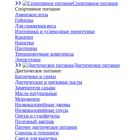
Спортивное питание
Спортивное питание
Аминокислоты
Гейнеры
Для снижения веса
Изотоники и углеводные энергетики
Креатин
Напитки
Протеины
Тренировочные комплексы
Энергетики
Диетическое питание
Диетическое питание
Батончики и снеки
Диетические и ореховые пасты
Заменители сахара
Масла натуральные
Мороженое
Низкокалорийные джемы
Низкокалорийные соусы
Орехи и сухофрукты
Полезный завтрак
Прочее диетическое питание
Сиропы и топпинги
Смеси для выпечки