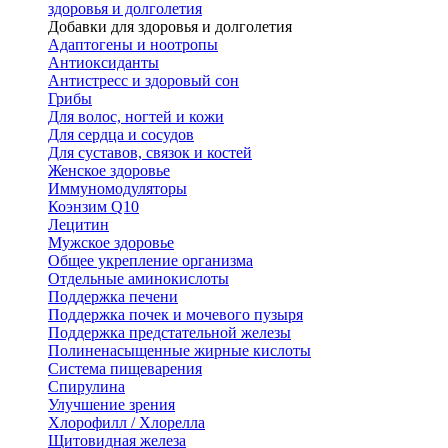
здоровья и долголетия
Добавки для здоровья и долголетия
Адаптогены и ноотропы
Антиоксиданты
Антистресс и здоровый сон
Грибы
Для волос, ногтей и кожи
Для сердца и сосудов
Для суставов, связок и костей
Женское здоровье
Иммуномодуляторы
Коэнзим Q10
Лецитин
Мужское здоровье
Общее укрепление организма
Отдельные аминокислоты
Поддержка печени
Поддержка почек и мочевого пузыря
Поддержка предстательной железы
Полиненасыщенные жирные кислоты
Система пищеварения
Спирулина
Улучшение зрения
Хлорофилл / Хлорелла
Щитовидная железа