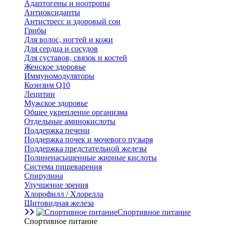
Адаптогены и ноотропы
Антиоксиданты
Антистресс и здоровый сон
Грибы
Для волос, ногтей и кожи
Для сердца и сосудов
Для суставов, связок и костей
Женское здоровье
Иммуномодуляторы
Коэнзим Q10
Лецитин
Мужское здоровье
Общее укрепление организма
Отдельные аминокислоты
Поддержка печени
Поддержка почек и мочевого пузыря
Поддержка предстательной железы
Полиненасыщенные жирные кислоты
Система пищеварения
Спирулина
Улучшение зрения
Хлорофилл / Хлорелла
Щитовидная железа
Спортивное питание
Спортивное питание