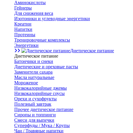
Аминокислоты
Гейнеры
Для снижения веса
Изотоники и углеводные энергетики
Креатин
Напитки
Протеины
Тренировочные комплексы
Энергетики
Диетическое питание
Диетическое питание
Батончики и снеки
Диетические и ореховые пасты
Заменители сахара
Масла натуральные
Мороженое
Низкокалорийные джемы
Низкокалорийные соусы
Орехи и сухофрукты
Полезный завтрак
Прочее диетическое питание
Сиропы и топпинги
Смеси для выпечки
Суперфуды / Мука / Крупы
Чаи / Травяные напитки