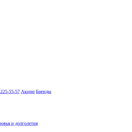
 225-55-57
Акции
Бренды
ровья и долголетия