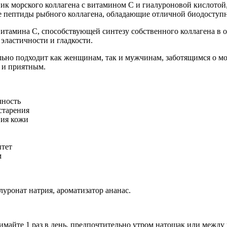
ник морского коллагена с витамином C и гиалуроновой кислотой
пептиды рыбного коллагена, обладающие отличной биодоступн
тамина C, способствующей синтезу собственного коллагена в о
эластичности и гладкости.
льно подходит как женщинам, так и мужчинам, заботящимся о мо
о и приятным.
чность
старения
ния кожи
тет
м
уронат натрия, ароматизатор ананас.
инимайте 1 раз в день, предпочтительно утром натощак или ме