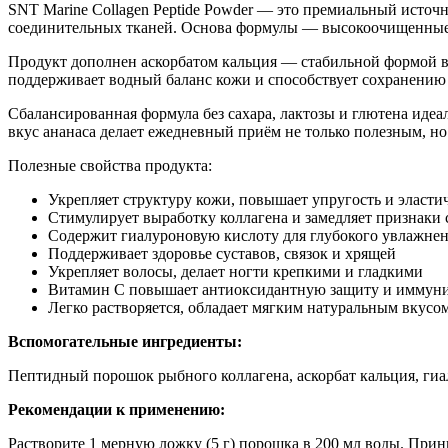
SNT Marine Collagen Peptide Powder — это премиальный источ
соединительных тканей. Основа формулы — высокоочищенные 
Продукт дополнен аскорбатом кальция — стабильной формой ви
поддерживает водный баланс кожи и способствует сохранению 
Сбалансированная формула без сахара, лактозы и глютена идеа
вкус ананаса делает ежедневный приём не только полезным, н
Полезные свойства продукта:
Укрепляет структуру кожи, повышает упругость и эласти
Стимулирует выработку коллагена и замедляет признаки 
Содержит гиалуроновую кислоту для глубокого увлажне
Поддерживает здоровье суставов, связок и хрящей
Укрепляет волосы, делает ногти крепкими и гладкими
Витамин С повышает антиоксидантную защиту и иммуни
Легко растворяется, обладает мягким натуральным вкусо
Вспомогательные ингредиенты:
Пептидный порошок рыбного коллагена, аскорбат кальция, гиал
Рекомендации к применению:
Растворите 1 мерную ложку (5 г) порошка в 200 мл воды. Пр